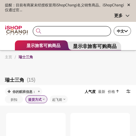
提醒：目前有商家未经授权冒用iShopChangi名义销售商品。iShopChangi
仅通过官...
更多
中文
显示非旅客可购商品
显示旅客可购商品
主页
/
瑞士三角
瑞士三角
(15)
人气度
最新
价格
你的航班信息：
折扣
提货方式
起飞前