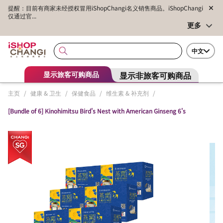
提醒：目前有商家未经授权冒用iShopChangi名义销售商品。iShopChangi
仅通过官...
更多
中文
显示非旅客可购商品
显示旅客可购商品
主页
/
健康 & 卫生
/
保健食品
/
维生素 & 补充剂
/
[Bundle of 6] Kinohimitsu Bird's Nest with American Ginseng 6's