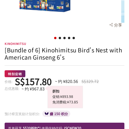
分享
KINOHIMITSU
[Bundle of 6] Kinohimitsu Bird's Nest with
American Ginseng 6's
特别促销
S$157.80
~ 约 ¥820.56
S$329.72
价格:
总优惠额:
~ 约 ¥967.83
折扣
促销:¥893.98
免消费税:¥73.85
预计樟宜奖励计划积分:
赚 150 积分
首单获享
S$20折扣*!
使用促销代码:
ISCNEW20.