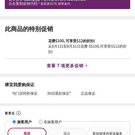
点击复制促销代码
* 需买满S$79, 附带条件。
此商品的特别促销
花费$100, 可享受$12的折扣!
从8月1日至8月31日花费 S$100,可享受S$12的折
扣!
查看 7 项更多促销
樟宜我爱购保证
与门店同价保证
30日退款保证*
正品保证
提货点
旅客用户
非旅客用户
离境
抵达
新加坡境内派送服务