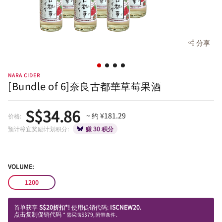
分享
NARA CIDER
[Bundle of 6]奈良古都華草莓果酒
S$34.86
~ 约 ¥181.29
价格:
预计樟宜奖励计划积分:
赚 30 积分
VOLUME:
1200
首单获享
S$20折扣*!
使用促销代码:
ISCNEW20.
点击复制促销代码
* 需买满S$79, 附带条件。