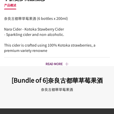
产品概述
奈良古都華草莓果酒 (6 bottles x 200ml)
Nara Cider - Kotoka Stawberry Cider
- Sparkling cider and non-alcoholic.
This cider is crafted using 100% Kotoka strawberries, a
premium variety renowne
READ MORE
[Bundle of 6]奈良古都華草莓果酒
奈良古都華草莓果酒