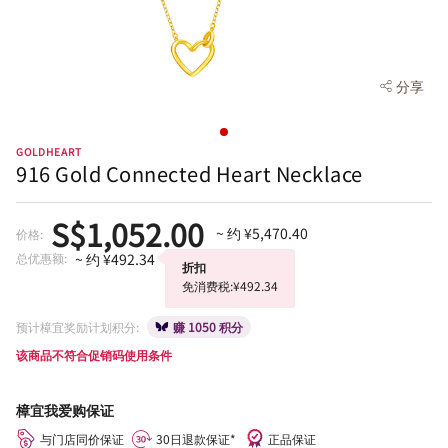
分享
GOLDHEART
916 Gold Connected Heart Necklace
S$1,052.00
~ 约 ¥5,470.40
价格:
总优惠额:
~ 约 ¥492.34
折扣
免消费税:¥492.34
预计樟宜奖励计划积分:
赚 1050 积分
该商品不符合促销码使用条件
樟宜我爱购保证
与门店同价保证
30日退款保证*
正品保证