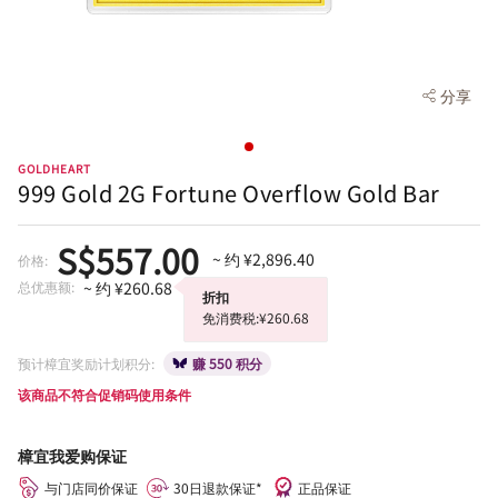
分享
GOLDHEART
999 Gold 2G Fortune Overflow Gold Bar
S$557.00
~ 约 ¥2,896.40
价格:
总优惠额:
~ 约 ¥260.68
折扣
免消费税:¥260.68
预计樟宜奖励计划积分:
赚 550 积分
该商品不符合促销码使用条件
樟宜我爱购保证
与门店同价保证
30日退款保证*
正品保证