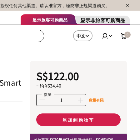
序销售，未授权任何其他渠道。请认准官方，谨防非正规渠道购买。
显示非旅客可购商品
显示旅客可购商品
0
中文
D
S$122.00
 Smart
~ 约 ¥634.40
数量
数量有限
添加到购物车
首单获享
S$20折扣*!
使用促销代码:
ISCNEW20.