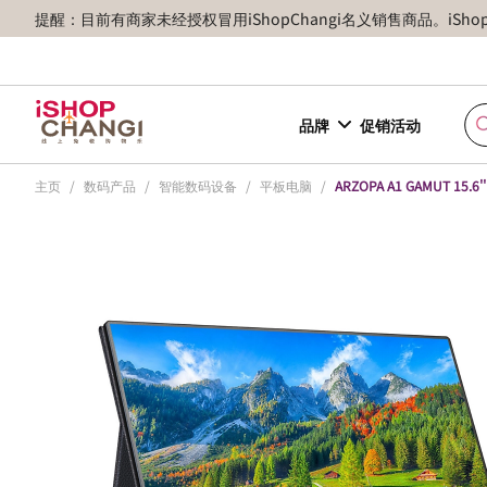
提醒：目前有商家未经授权冒用iShopChangi名义销售商品。iSh
品牌
促销活动
主页
/
数码产品
/
智能数码设备
/
平板电脑
/
ARZOPA A1 GAMUT 15.6''