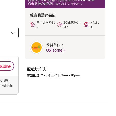
点击复制促销代码
* 需买满S$79, 附带条件。
樟宜我爱购保证
与门店同价保
30日退款保
正品保
证
证*
证
发货单位：
OSTsome
派送服务
配送方式
常规配送( 2 - 3 个工作日,9am - 10pm)
证。
请注
恕不提供品