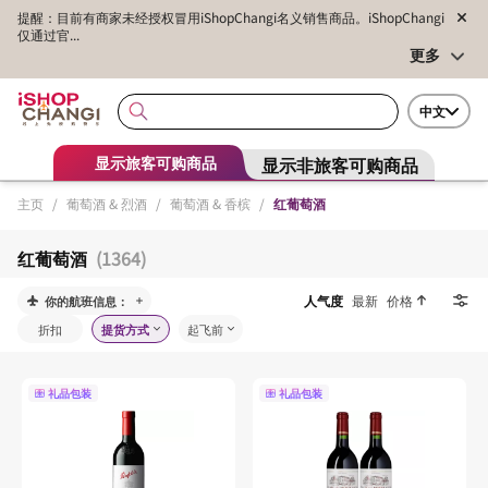
提醒：目前有商家未经授权冒用iShopChangi名义销售商品。iShopChangi
仅通过官...
更多
中文
显示非旅客可购商品
显示旅客可购商品
主页
/
葡萄酒 & 烈酒
/
葡萄酒 & 香槟
/
红葡萄酒
红葡萄酒
(1364)
人气度
最新
价格
你的航班信息：
折扣
提货方式
起飞前
礼品包装
礼品包装