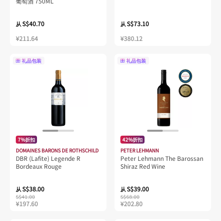
葡萄酒 750ML
S$40.70
S$73.10
从
从
¥211.64
¥380.12
礼品包装
礼品包装
7%折扣
42%折扣
DOMAINES BARONS DE ROTHSCHILD
PETER LEHMANN
DBR (Lafite) Legende R
Peter Lehmann The Barossan
Bordeaux Rouge
Shiraz Red Wine
S$38.00
S$39.00
从
从
S$41.00
S$68.00
¥197.60
¥202.80