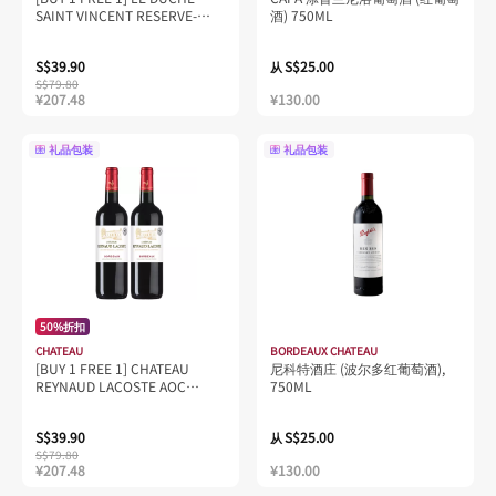
SAINT VINCENT RESERVE-
酒) 750ML
BORDEAUX 750ML
S$39.90
S$25.00
从
S$79.80
¥207.48
¥130.00
礼品包装
礼品包装
50%折扣
CHATEAU
BORDEAUX CHATEAU
[BUY 1 FREE 1] CHATEAU
尼科特酒庄 (波尔多红葡萄酒),
REYNAUD LACOSTE AOC
750ML
BORDEAUX 750ML
S$39.90
S$25.00
从
S$79.80
¥207.48
¥130.00