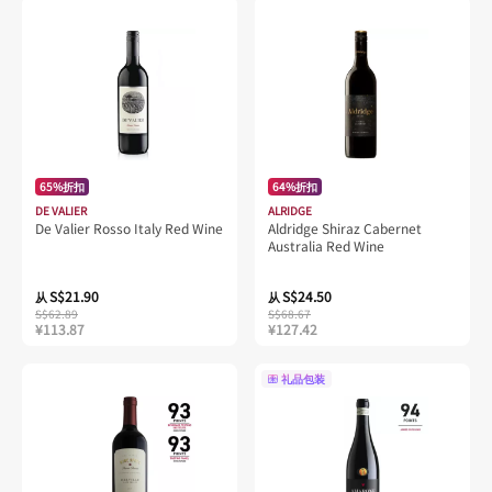
65%折扣
64%折扣
DE VALIER
ALRIDGE
De Valier Rosso Italy Red Wine
Aldridge Shiraz Cabernet
Australia Red Wine
S$21.90
S$24.50
从
从
S$62.89
S$68.67
¥113.87
¥127.42
礼品包装