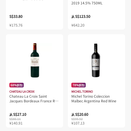
2019 14.5% 750ML
S$33.80
S$123.50
从
¥175.76
¥642.20
68%折扣
78%折扣
CHATEAU LA CROIX
MICHEL TORINO
Chateau La Croix Saint
Michel Torino Coleccion
Jacques Bordeaux France Red
Malbec Argentina Red Wine
Wine
S$27.10
S$20.60
从
从
S$86.11
S$95.92
¥140.91
¥107.13