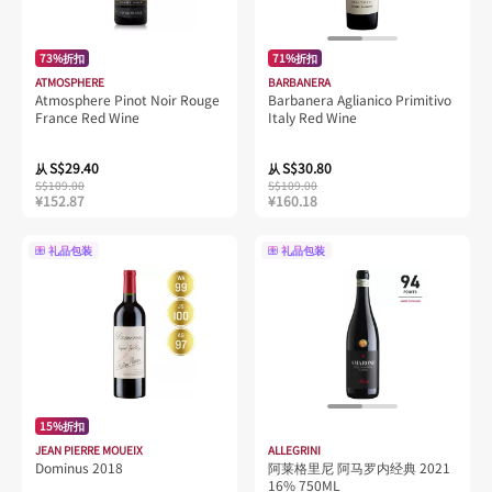
73%折扣
71%折扣
ATMOSPHERE
BARBANERA
Atmosphere Pinot Noir Rouge
Barbanera Aglianico Primitivo
France Red Wine
Italy Red Wine
S$29.40
S$30.80
从
从
S$109.00
S$109.00
¥152.87
¥160.18
礼品包装
礼品包装
15%折扣
JEAN PIERRE MOUEIX
ALLEGRINI
Dominus 2018
阿莱格里尼 阿马罗内经典 2021
16% 750ML