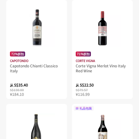
72%折扣
71%折扣
CAPOTONDO
CORTE VIGNA
Capotondo Chianti Classico
Corte Vigna Merlot Vino Italy
Italy
Red Wine
S$35.40
S$22.50
从
从
S$130.80
S$79.57
¥184.10
¥116.99
礼品包装