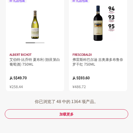
礼品包装
礼品包装
ALBERT BICHOT
FRESCOBALDI
艾伯特-比乔特 夏布利 (勃艮第白
弗雷斯科巴尔迪 吉奥康多布鲁奈
葡萄酒) 750ML
罗干红 750ML
S$49.70
S$93.60
从
从
¥258.44
¥486.72
你已浏览了 48 中的 1364 项产品。
加载更多