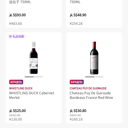
设拉子 750ML
750ML
S$93.00
S$48.90
从
从
¥483.60
¥254.28
礼品包装
40%折扣
64%折扣
WHISTLING DUCK
CHATEAU PUY DE GUIRAUDE
WHISTLING DUCK Cabernet
Chateau Puy De Guiraude
Merlot
Bordeaux France Red Wine
S$25.00
S$30.80
从
从
S$42.00
S$87.20
¥130.00
¥160.18