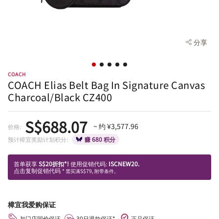
分享
COACH
COACH Elias Belt Bag In Signature Canvas
Charcoal/Black CZ400
S$688.07
~ 约 ¥3,577.96
价格:
预计樟宜奖励计划积分:
赚 680 积分
首单获享
S$20折扣*!
使用促销代码:
ISCNEW20.
点击复制促销代码
* 需买满S$79, 附带条件。
樟宜我爱购保证
与门店同价保证
30日退款保证*
正品保证