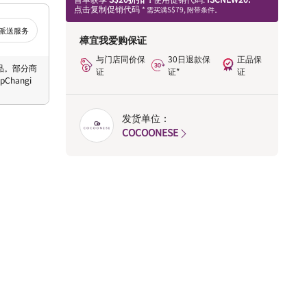
点击复制促销代码
* 需买满S$79, 附带条件。
派送服务
樟宜我爱购保证
与门店同价保
30日退款保
正品保
 商品。部分商
证
证*
证
hangi
发货单位：
COCOONESE