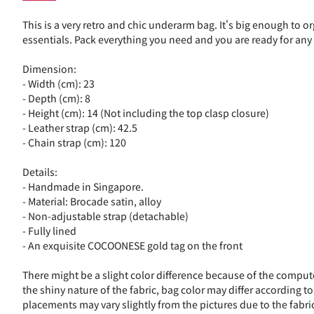
This is a very retro and chic underarm bag. It's big enough to o
essentials. Pack everything you need and you are ready for any
Dimension:
- Width (cm): 23
- Depth (cm): 8
- Height (cm): 14 (Not including the top clasp closure)
- Leather strap (cm): 42.5
- Chain strap (cm): 120
Details:
- Handmade in Singapore.
- Material: Brocade satin, alloy
- Non-adjustable strap (detachable)
- Fully lined
- An exquisite COCOONESE gold tag on the front
There might be a slight color difference because of the comput
the shiny nature of the fabric, bag color may differ according to
placements may vary slightly from the pictures due to the fabric