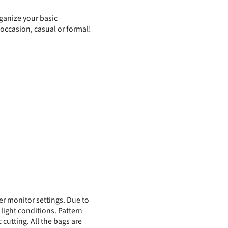
rganize your basic
 occasion, casual or formal!
er monitor settings. Due to
 light conditions. Pattern
 cutting. All the bags are