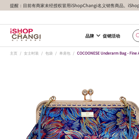
提醒：目前有商家未经授权冒用iShopChangi名义销售商品。iSh
品牌
促销活动
主页
/
女士时装
/
包袋
/
单肩包
/
COCOONESE Underarm Bag - Fine Ar