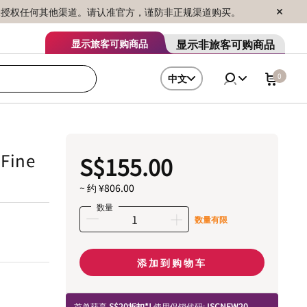
序销售，未授权任何其他渠道。请认准官方，谨防非正规渠道购买。
显示非旅客可购商品
显示旅客可购商品
0
中文
Fine
S$155.00
~ 约 ¥806.00
数量
数量有限
添加到购物车
首单获享
S$20折扣*!
使用促销代码:
ISCNEW20.