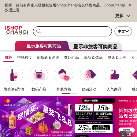
提醒：目前有商家未经授权冒用iShopChangi名义销售商品。iShopChangi
仅通过官...
更多
中文
显示非旅客可购商品
显示旅客可购商品
推荐
护肤彩妆
葡萄酒 & 烈酒
数码产品
食品 & 饮品
健康 & 卫生
女
葡萄酒&烈酒
数码产品
护肤彩妆
促销活动
人气商品
独
1
10