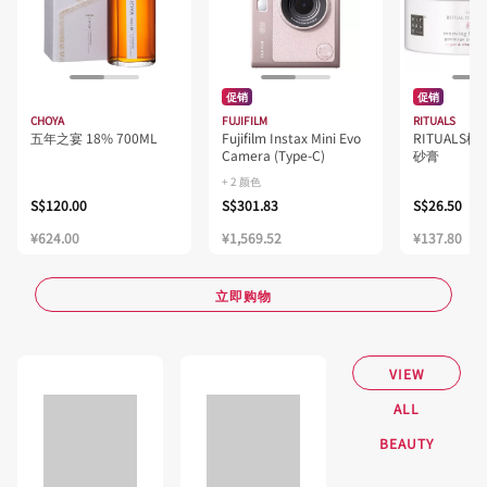
促销
促销
CHOYA
FUJIFILM
RITUALS
五年之宴 18% 700ML
Fujifilm Instax Mini Evo
RITUALS
Camera (Type-C)
砂膏
+ 2 颜色
S$120.00
S$301.83
S$26.50
¥624.00
¥1,569.52
¥137.80
立即购物
VIEW
ALL
BEAUTY