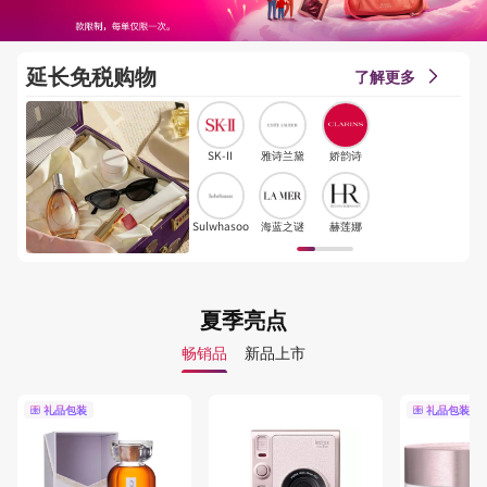
延长免税购物
了解更多
SK-II
雅诗兰黛
娇韵诗
Sulwhasoo
海蓝之谜
赫莲娜
夏季亮点
畅销品
新品上市
礼品包装
礼品包装