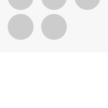
樟宜导航
从购你所爱、饱尝美食到乐享精
彩奖励、专属权益及娱乐活动，
樟宜机场充满了探索不完的亮
点！