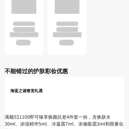
不能错过的护肤彩妆优惠
海蓝之谜奢宠礼遇
满额S$1100即可臻享焕颜抗老4件套一份，含焕肤水
30ml、浓缩精华5ml、冷凝霜7ml、浓修眼霜3ml和限量化