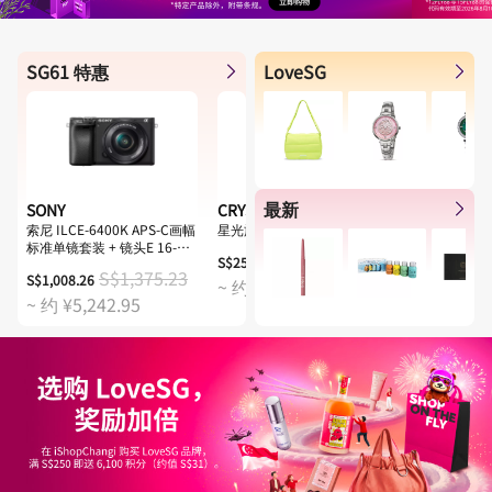
SG61 特惠
LoveSG
最新
SONY
CRYSTAL TOMATO
SINGAPORE
索尼 ILCE-6400K APS-C画幅
星光旅程至选套装
莱佛士传承香水 
标准单镜套装 + 镜头E 16-
S$259.00
S$35.00
50mm F3.5-5.6 OSS (银色)
S$1,375.23
S$1,008.26
~ 约 ¥1,346.80
~ 约 ¥182.
~ 约 ¥5,242.95