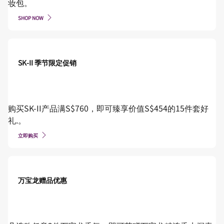
妆包。
SHOP NOW
SK-II 季节限定促销
购买SK-II产品满S$760，即可臻享价值S$454的15件套好
礼.。
立即购买
万宝龙赠品优惠