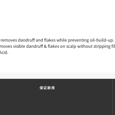
removes dandruff and flakes while preventing oil-build-up. Sc
oves visible dandruff & flakes on scalp without stripping fib
Acid.
保证标准