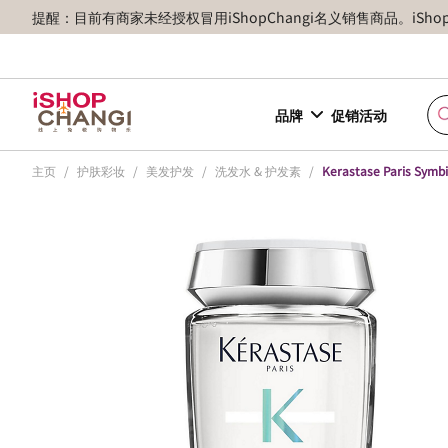
提醒：目前有商家未经授权冒用iShopChangi名义销售商品。iSh
品牌
促销活动
主页
/
护肤彩妆
/
美发护发
/
洗发水 & 护发素
/
Kerastase Paris Symbio