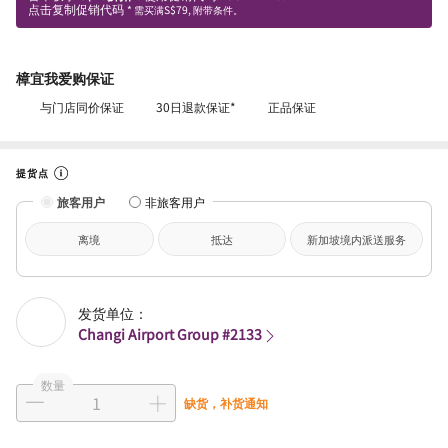
点击复制促销代码
* 需买满S$79, 附带条件。
樟宜我爱购保证
与门店同价保证
30日退款保证*
正品保证
提货点
旅客用户
非旅客用户
离境
抵达
新加坡境内派送服务
发货单位：
Changi Airport Group #2133
数量
缺货，补货通知