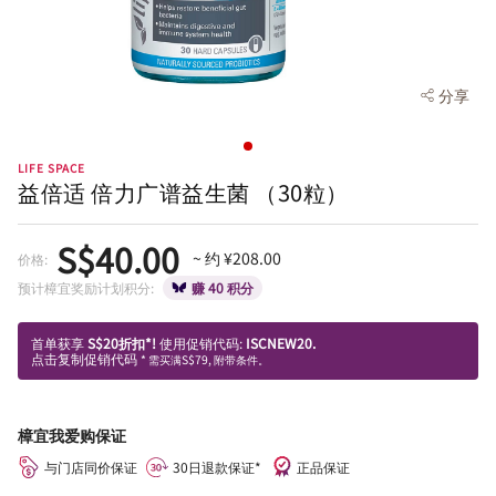
分享
LIFE SPACE
益倍适 倍力广谱益生菌 （30粒）
S$40.00
~ 约 ¥208.00
价格:
预计樟宜奖励计划积分:
赚 40 积分
首单获享
S$20折扣*!
使用促销代码:
ISCNEW20.
点击复制促销代码
* 需买满S$79, 附带条件。
樟宜我爱购保证
与门店同价保证
30日退款保证*
正品保证