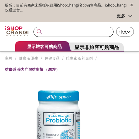
提醒：目前有商家未经授权冒用iShopChangi名义销售商品。iShopChangi
仅通过官...
更多
中文
显示非旅客可购商品
显示旅客可购商品
主页
/
健康 & 卫生
/
保健食品
/
维生素 & 补充剂
/
益倍适 倍力广谱益生菌 （30粒）