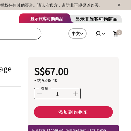
序销售，未授权任何其他渠道。请认准官方，谨防非正规渠道购买。
显示非旅客可购商品
显示旅客可购商品
0
中文
tage
S$67.00
~ 约 ¥348.40
数量
添加到购物车
首单获享
S$20折扣*!
使用促销代码:
ISCNEW20.