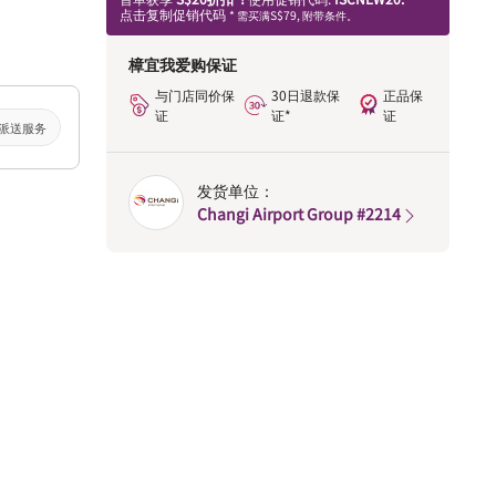
点击复制促销代码
* 需买满S$79, 附带条件。
樟宜我爱购保证
与门店同价保
30日退款保
正品保
证
证*
证
派送服务
发货单位：
Changi Airport Group #2214