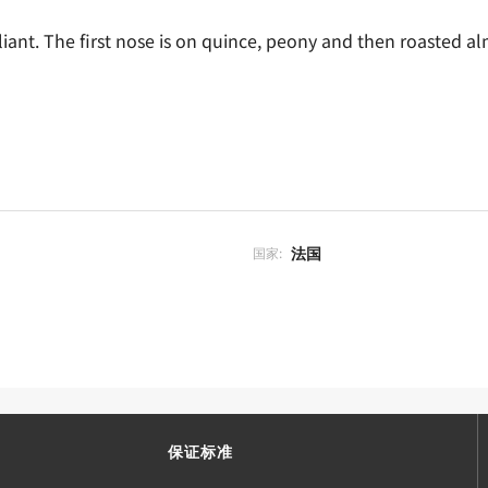
illiant. The first nose is on quince, peony and then roasted a
法国
国家:
保证标准