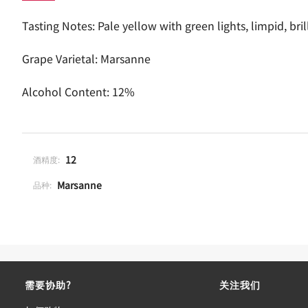
Tasting Notes: Pale yellow with green lights, limpid, br
Grape Varietal: Marsanne
Alcohol Content: 12%
12
酒精度:
Marsanne
品种:
需要协助?
关注我们