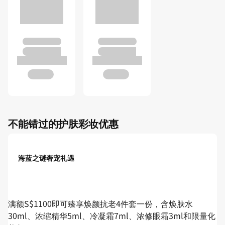
不能错过的护肤彩妆优惠
海蓝之谜奢宠礼遇
满额S$1100即可臻享焕颜抗老4件套一份，含焕肤水
30ml、浓缩精华5ml、冷凝霜7ml、浓修眼霜3ml和限量化