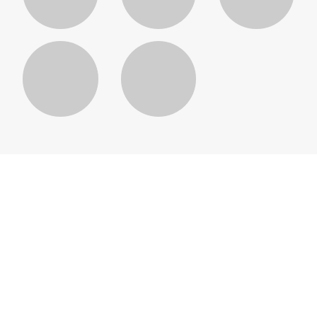
樟宜导航
从购你所爱、饱尝美食到乐享精
彩奖励、专属权益及娱乐活动，
樟宜机场充满了探索不完的亮
点！