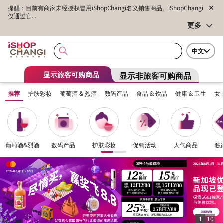
提醒：目前有商家未经授权冒用iShopChangi名义销售商品。iShopChangi
仅通过官...
更多
中文
显示非旅客可购商品
显示旅客可购商品
推荐
护肤彩妆
葡萄酒 & 烈酒
数码产品
食品 & 饮品
健康 & 卫生
女
葡萄酒&烈酒
数码产品
护肤彩妆
促销活动
人气商品
独
1
10