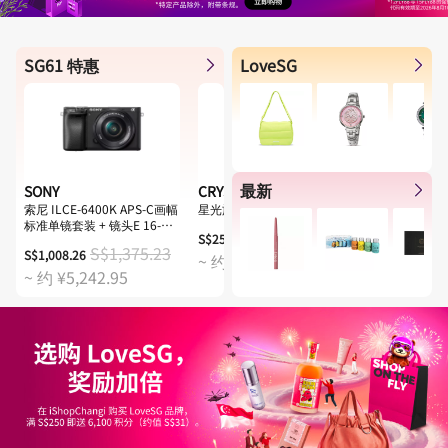
SG61 特惠
LoveSG
最新
SONY
CRYSTAL TOMATO
SINGAPORE
索尼 ILCE-6400K APS-C画幅
星光旅程至选套装
莱佛士传承香水 
标准单镜套装 + 镜头E 16-
S$259.00
S$35.00
50mm F3.5-5.6 OSS (银色)
S$1,375.23
S$1,008.26
~ 约 ¥1,346.80
~ 约 ¥182.
~ 约 ¥5,242.95