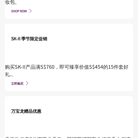
妆包。
SHOP NOW
SK-II 季节限定促销
购买SK-II产品满S$760，即可臻享价值S$454的15件套好
礼.。
立即购买
万宝龙赠品优惠