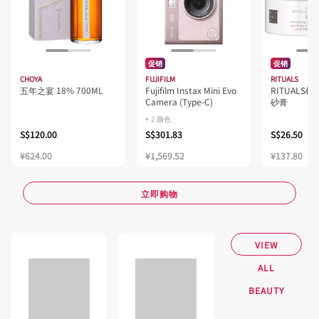
促销
促销
CHOYA
FUJIFILM
RITUALS
五年之宴 18% 700ML
Fujifilm Instax Mini Evo
RITUALS
Camera (Type-C)
砂膏
+ 2 颜色
S$120.00
S$301.83
S$26.50
¥624.00
¥1,569.52
¥137.80
立即购物
VIEW
ALL
BEAUTY