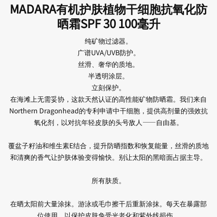
MADARA有机护肤植物干细胞抗氧化防
晒霜SPF 30 100毫升
纯矿物过滤器。
广谱UVA/UVB防护。
丝滑、奢华的质地。
半透明涂层。
立刻保护。
在海滩上无需妥协，这款天然认证的高性能矿物防晒霜。我们来自
Northern Dragonhead的专利申请中干细胞，提供高剂量的强效抗
氧化剂，以对抗年轻皮肤的头号敌人——自由基。
覆盆子籽油和维生素E结合，提升防晒指数和恢复能量，丝滑的质地
和清爽的香气让护肤体验变得愉快。别让太阳的黑暗面占据主导。
所有肤质。
在晒太阳前大量涂抹。游泳或毛巾擦干后重新涂抹。每天在暴露部
位使用，以保护皮肤免受光老化和紫外线损伤。