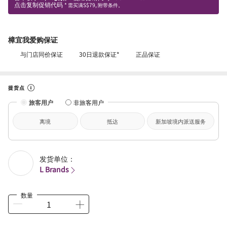
点击复制促销代码
* 需买满S$79, 附带条件。
樟宜我爱购保证
与门店同价保证
30日退款保证*
正品保证
提货点
旅客用户
非旅客用户
离境
抵达
新加坡境内派送服务
发货单位：
L Brands
数量