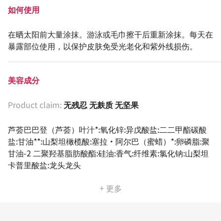
如何使用
在晒太阳前大量涂抹。游泳或毛巾擦干后重新涂抹。每天在
暴露部位使用，以保护皮肤免受光老化和紫外线损伤。
美容成分
Product claim:
无残忍 无麸质 无坚果
芦荟巴巴登（芦荟）叶汁*:氧化锌:异戊酸盐:二二甲酯碳酸
盐:甘油**:山梨坦橄榄酸:塞拉·阿尔巴（蜜蜡）*:卵磷脂:聚
甘油-2 二聚羟基脂肪酸酯:硅油:香气:纤维素:氯化钠:山梨坦
卡普里酸盐:龙头龙头
+ 更多