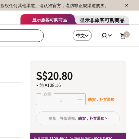
序销售，未授权任何其他渠道。请认准官方，谨防非正规渠道购买。
显示非旅客可购商品
显示旅客可购商品
0
中文
S$20.80
~ 约 ¥108.16
数量
缺货，补货通知
缺货，补货通知,
缺货，补货通知 >
首单获享
S$20折扣*!
使用促销代码:
ISCNEW20.