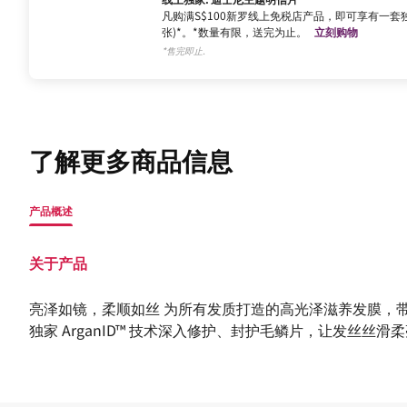
凡购满S$100新罗线上免税店产品，即可享有一套独
张)*。*数量有限，送完为止。
立刻购物
*售完即止.
了解更多商品信息
产品概述
关于产品
亮泽如镜，柔顺如丝 为所有发质打造的高光泽滋养发膜，
独家 ArganID™ 技术深入修护、封护毛鳞片，让发丝