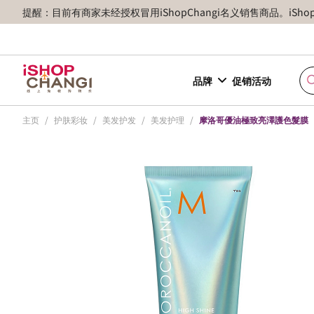
提醒：目前有商家未经授权冒用iShopChangi名义销售商品。iSh
品牌
促销活动
主页
/
护肤彩妆
/
美发护发
/
美发护理
/
摩洛哥優油極致亮澤護色髮膜