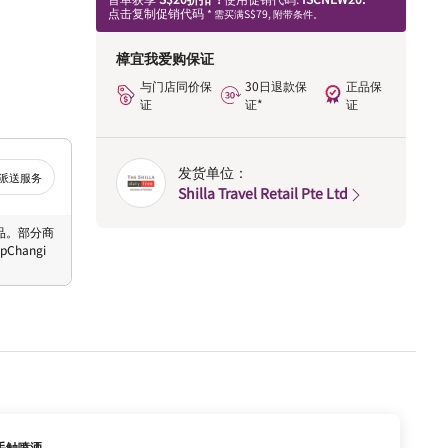
点击复制促销代码
* 需买满S$79, 附带条件。
樟宜我爱购保证
与门店同价保
30日退款保
正品保
证
证*
证
发货单位：
派送服务
Shilla Travel Retail Pte Ltd
 商品。部分商
hangi
手触喷洒