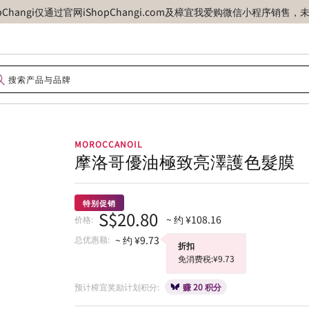
opChangi仅通过官网iShopChangi.com及樟宜我爱购微信小程
MOROCCANOIL
摩洛哥優油極致亮澤護色髮膜
特别促销
S$20.80
~ 约 ¥108.16
价格:
总优惠额:
~ 约 ¥9.73
折扣
免消费税:¥9.73
预计樟宜奖励计划积分:
赚 20 积分