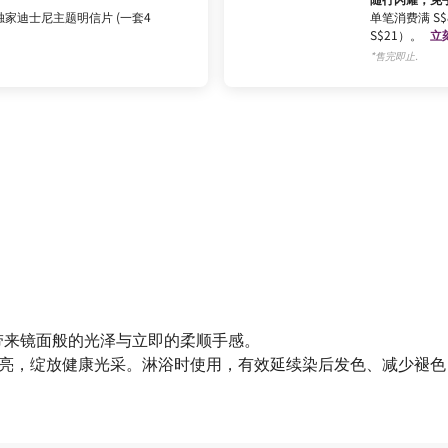
家迪士尼主题明信片 (一套4
单笔消费满 S$80
S$21）。
立
*售完即止.
带来镜面般的光泽与立即的柔顺手感。
丝滑柔亮，绽放健康光采。淋浴时使用，有效延续染后发色、减少褪