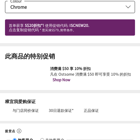
Colour
首单获享
S$20折扣*!
使用促销代码:
ISCNEW20.
点击复制促销代码
* 需买满S$79, 附带条件。
此商品的特别促销
消费满 $50 享 10% 折扣
凡在 Ostsome 消费满 $50 即可享受 10% 的折扣
Shop Now
樟宜我爱购保证
与门店同价保证
30日退款保证*
正品保证
提货点
旅客用户
非旅客用户