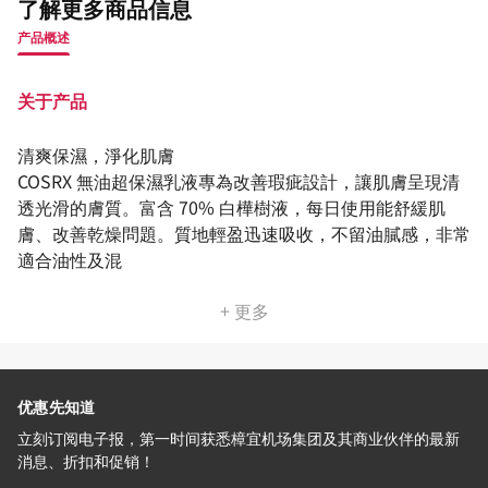
了解更多商品信息
产品概述
关于产品
清爽保濕，淨化肌膚
COSRX 無油超保濕乳液專為改善瑕疵設計，讓肌膚呈現清
透光滑的膚質。富含 70% 白樺樹液，每日使用能舒緩肌
膚、改善乾燥問題。質地輕盈迅速吸收，不留油膩感，非常
適合油性及混
+ 更多
优惠先知道
立刻订阅电子报，第一时间获悉樟宜机场集团及其商业伙伴的最新
消息、折扣和促销！