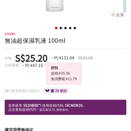
分享
COSRX
無油超保濕乳液 100ml
S$25.20
~ 约 ¥131.04
S$32.00
价格:
总优惠额:
~ 约 ¥47.15
折扣
促销:¥35.36
免消费税:¥11.79
预计樟宜奖励计划积分:
赚 20 积分
首单获享
S$20折扣*!
使用促销代码:
ISCNEW20.
点击复制促销代码
* 需买满S$79, 附带条件。
樟宜我爱购保证