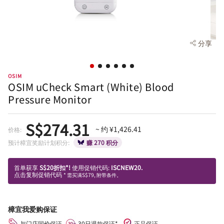
分享
OSIM
OSIM uCheck Smart (White) Blood
Pressure Monitor
S$274.31
~ 约 ¥1,426.41
价格:
预计樟宜奖励计划积分:
赚 270 积分
首单获享
S$20折扣*!
使用促销代码:
ISCNEW20.
点击复制促销代码
* 需买满S$79, 附带条件。
樟宜我爱购保证
与门店同价保证
30日退款保证*
正品保证