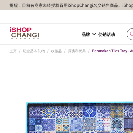
提醒：目前有商家未经授权冒用iShopChangi名义销售商品。iSh
品牌
促销活动
主页
/
纪念品 & 礼物
/
收藏品
/
厨房和餐具
/
Peranakan Tiles Tray - A