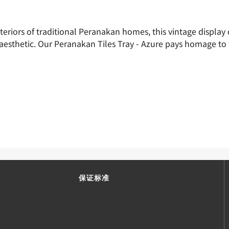
nteriors of traditional Peranakan homes, this vintage display
d aesthetic. Our Peranakan Tiles Tray - Azure pays homage to 
保证标准