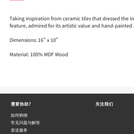
Taking inspiration from ceramic tiles that dressed the i
feature, admired for its artistic value and hand-painte
Dimensions: 16" x 10"
Material: 100% MDF Wood
需要协助?
关注我们
如何购物
常见问题与解答
派送服务