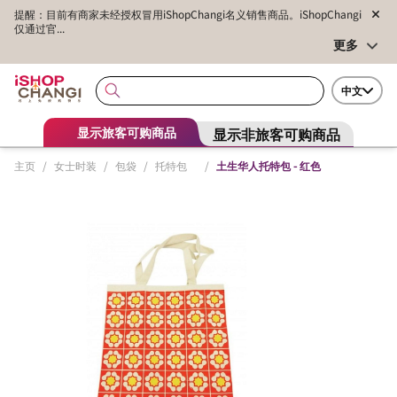
提醒：目前有商家未经授权冒用iShopChangi名义销售商品。iShopChangi
仅通过官...
更多
中文
显示非旅客可购商品
显示旅客可购商品
主页
/
女士时装
/
包袋
/
托特包
/
土生华人托特包 - 红色