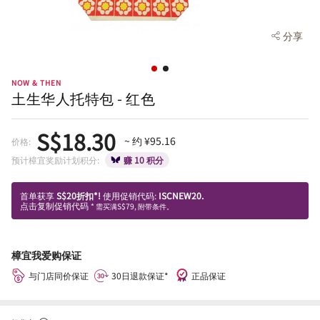
分享
NOW & THEN
土生华人托特包 - 红色
S$18.30
~ 约 ¥95.16
价格:
预计樟宜奖励计划积分:
赚 10 积分
首单获享
S$20折扣*!
使用促销代码:
ISCNEW20.
点击复制促销代码
* 需买满S$79, 附带条件。
樟宜我爱购保证
与门店同价保证
30日退款保证*
正品保证