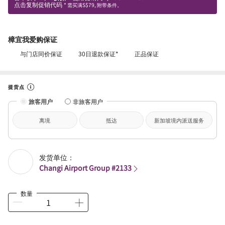
点击复制促销代码
* 需买满S$79, 附带条件。
樟宜我爱购保证
与门店同价保证
30日退款保证*
正品保证
提货点
旅客用户
非旅客用户
离境
抵达
新加坡境内派送服务
发货单位：
Changi Airport Group #2133
数量