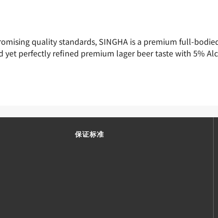
omising quality standards, SINGHA is a premium full-bodi
d yet perfectly refined premium lager beer taste with 5% Alc
保证标准