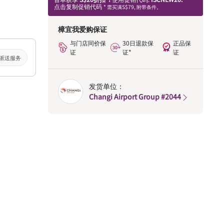
点击复制促销代码
* 需买满S$79, 附带条件。
樟宜我爱购保证
与门店同价保
30日退款保
正品保
证
证*
证
派送服务
发货单位：
Changi Airport Group #2044