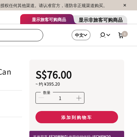
序销售，未授权任何其他渠道。请认准官方，谨防非正规渠道购买。
显示非旅客可购商品
显示旅客可购商品
0
中文
Can
S$76.00
~ 约 ¥395.20
数量
添加到购物车
首单获享
S$20折扣*!
使用促销代码:
ISCNEW20.