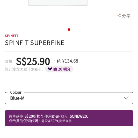
分享
SPINFIT
SPINFIT SUPERFINE
S$25.90
~ 约 ¥134.68
价格:
预计樟宜奖励计划积分:
赚 20 积分
Colour
首单获享
S$20折扣*!
使用促销代码:
ISCNEW20.
点击复制促销代码
* 需买满S$79, 附带条件。