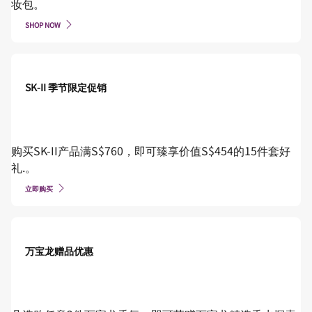
妆包。
SHOP NOW
SK-II 季节限定促销
购买SK-II产品满S$760，即可臻享价值S$454的15件套好
礼.。
立即购买
万宝龙赠品优惠