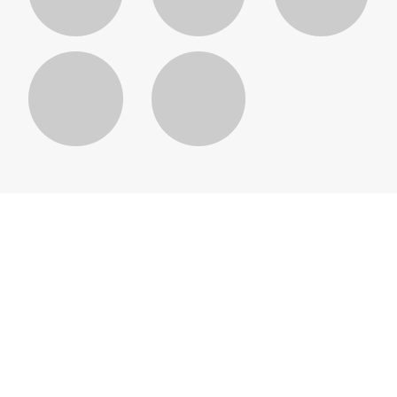
樟宜导航
从购你所爱、饱尝美食到乐享精
彩奖励、专属权益及娱乐活动，
樟宜机场充满了探索不完的亮
点！