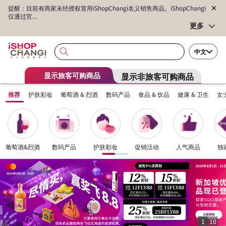
提醒：目前有商家未经授权冒用iShopChangi名义销售商品。iShopChangi
仅通过官...
更多
中文
显示非旅客可购商品
显示旅客可购商品
推荐
护肤彩妆
葡萄酒 & 烈酒
数码产品
食品 & 饮品
健康 & 卫生
女
葡萄酒&烈酒
数码产品
护肤彩妆
促销活动
人气商品
独
1
10