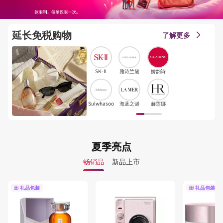
延长免税购物
了解更多
SK-II
雅诗兰黛
娇韵诗
Sulwhasoo
海蓝之谜
赫莲娜
夏季亮点
畅销品
新品上市
礼品包装
礼品包装