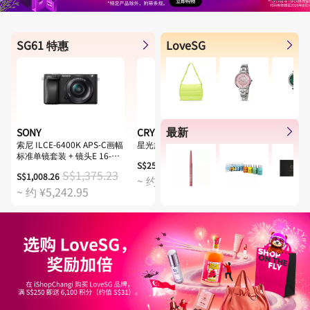
SG61 特惠
LoveSG
最新
SONY
CRYSTAL TOMATO
SINGAPORE
索尼 ILCE-6400K APS-C画幅
星光旅程至选套装
莱佛士传承香水 
标准单镜套装 + 镜头E 16-
S$259.00
S$35.00
50mm F3.5-5.6 OSS (银色)
S$1,375.23
S$1,008.26
~ 约 ¥1,346.80
~ 约 ¥182.
~ 约 ¥5,242.95