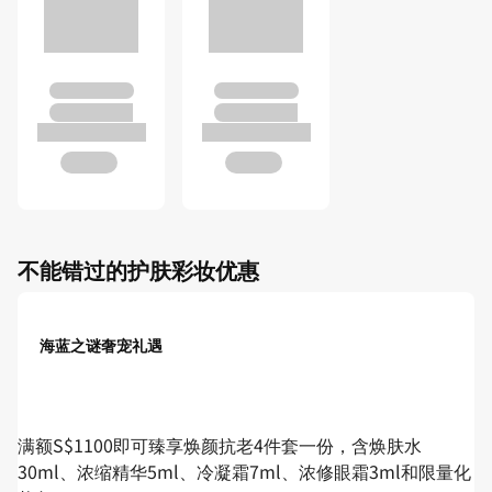
不能错过的护肤彩妆优惠
海蓝之谜奢宠礼遇
满额S$1100即可臻享焕颜抗老4件套一份，含焕肤水
30ml、浓缩精华5ml、冷凝霜7ml、浓修眼霜3ml和限量化