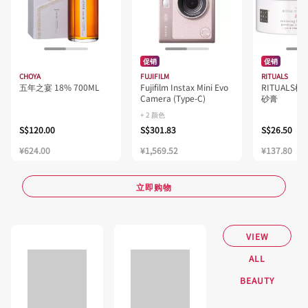
促销
促销
CHOYA
FUJIFILM
RITUALS
五年之宴 18% 700ML
Fujifilm Instax Mini Evo
RITUALS
Camera (Type-C)
砂膏
+ 2 颜色
S$120.00
S$301.83
S$26.50
¥624.00
¥1,569.52
¥137.80
立即购物
VIEW
ALL
BEAUTY