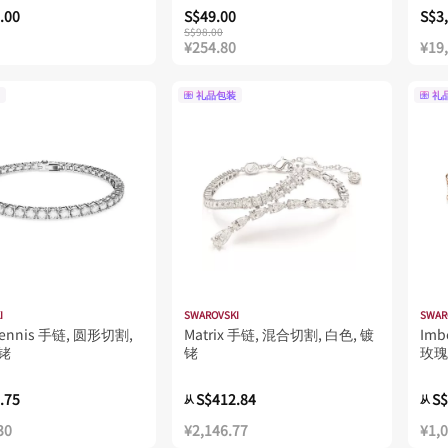
.00
S$49.00
S$3
S$98.00
¥254.80
¥19
礼品包装
礼
I
SWAROVSKI
SWAR
 Tennis 手链, 圆形切割,
Matrix 手链, 混合切割, 白色, 镀
Imb
镀铑
铑
玫瑰
.75
S$412.84
S$
从
从
30
¥2,146.77
¥1,