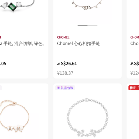
I
CHOMEL
CHOM
ra 手链, 混合切割, 绿色,
Chomel 心心相扣手链
Ch
.05
S$26.61
S$
从
从
¥138.37
¥12
礼品包装
樟宜“