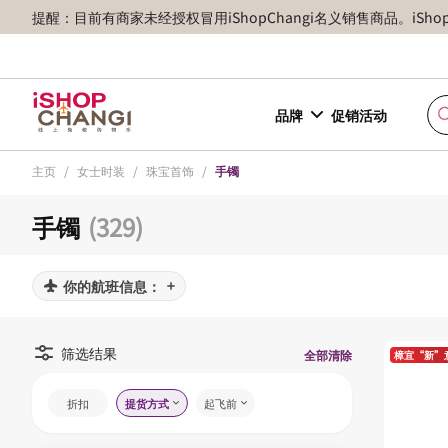
提醒：目前有商家未经授权冒用iShopChangi名义销售商品。iSh
品牌
促销活动
主页
/
女士时装
/
珠宝首饰
/
手镯
手镯
(329)
你的航班信息：
筛选结果
全部清除
樟宜“新”
折扣
提货方式
起飞前