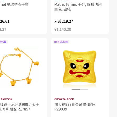
omel 星球锆石手链
Matrix Tennis 手链, 圆形切割,
白色, 镀铑
26.61
S$219.27
从
8.37
¥1,140.20
品包装
礼品包装
 TAI FOOK
CHOW TAI FOOK
福迪士尼经典999足金手
周大福999黃金吊墜-舞獅
 米奇和朋友 R17857
R29039