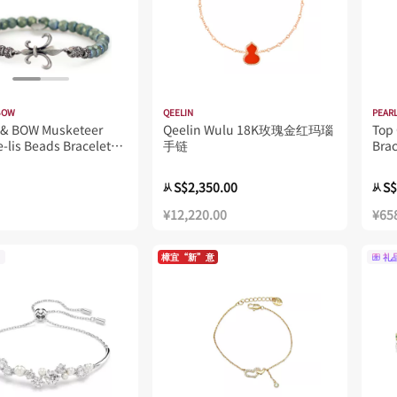
BOW
QEELIN
PEARL
& BOW Musketeer
Qeelin Wulu 18K玫瑰金红玛瑙
Top 
e-lis Beads Bracelet
手链
Bra
Men - Green
S$2,350.00
S$
从
从
¥12,220.00
¥65
樟宜“新”意
礼