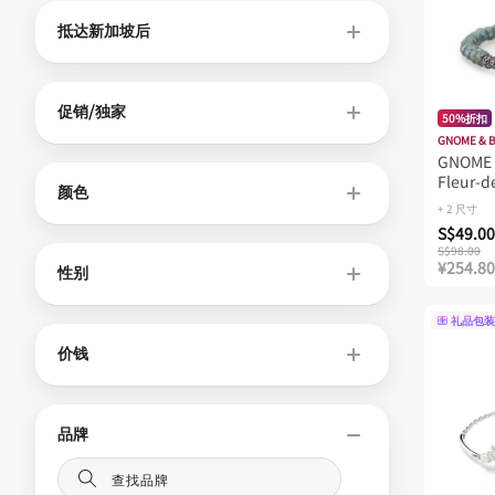
抵达新加坡后
促销/独家
50%折扣
GNOME & 
GNOME 
Fleur-d
颜色
Women 
+ 2 尺寸
S$49.00
S$98.00
¥254.80
性别
礼品包装
价钱
品牌