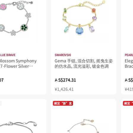
BLUE BRAVE
SWAROVSKI
PEARL
 Blossom Symphony
Gema 手链, 混合切割, 摇曳生姿
Eleg
7-Flower Silver
的仿水晶, 流光溢彩, 镀金色调
Bra
t (Platinum Plated)
07
S$274.31
S$
从
从
¥1,426.41
¥41
樟宜“新”意
樟宜“