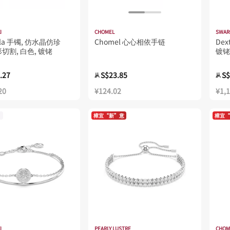
I
CHOMEL
SWAR
ella 手镯, 仿水晶仿珍
Chomel 心心相依手链
Dex
切割, 白色, 镀铑
镀铑
.27
S$23.85
S$
从
从
20
¥124.02
¥1,
樟宜“新”意
樟宜“
I
PEARLY LUSTRE
CHOM