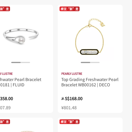
新”意
樟宜“新”意
Y LUSTRE
PEARLY LUSTRE
hwater Pearl Bracelet
Top Grading Freshwater Pearl
0181 | FLUID
Bracelet WB00162 | DECO
358.00
S$168.00
从
707.89
¥801.48
新”意
樟宜“新”意