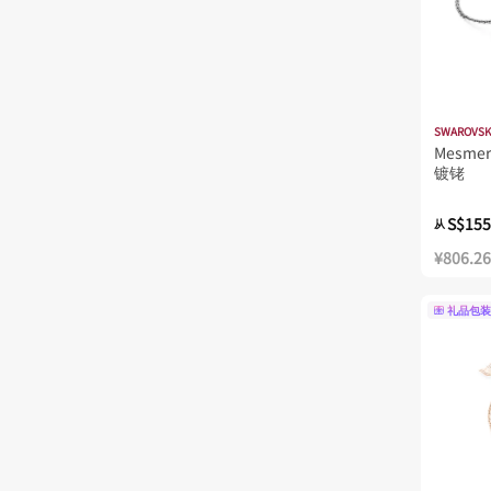
SWAROVSK
Mesme
镀铑
S$155
从
¥806.26
礼品包装