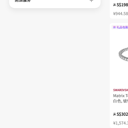
S$198
从
¥944.58
礼品包装
SWAROVSK
Matrix
白色, 
S$302
从
¥1,574.