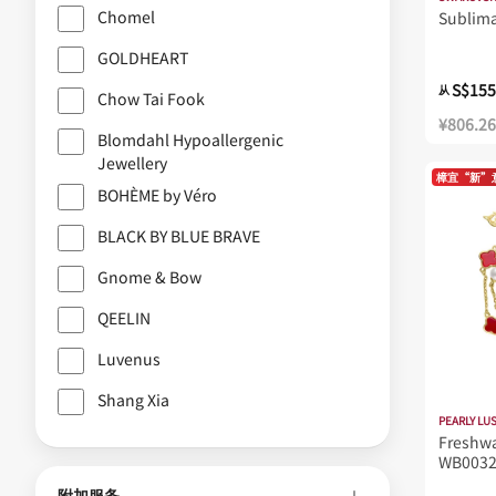
Chomel
Sublim
GOLDHEART
S$155
从
Chow Tai Fook
¥806.26
Blomdahl Hypoallergenic
Jewellery
樟宜“新”
BOHÈME by Véro
BLACK BY BLUE BRAVE
Gnome & Bow
QEELIN
Luvenus
Shang Xia
PEARLY LU
Freshwa
WB0032
附加服务