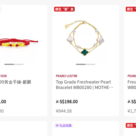
樟宜“新”意
樟宜“
FOOK
PEARLY LUSTRE
PEARL
99黃金手鍊-麒麟
Top Grade Freshwater Pearl
Fres
Bracelet WB00280 | MOTHER
WB0
OF PEARL
.00
S$198.00
S$
从
从
00
¥944.58
¥1,
礼品包装
樟宜“