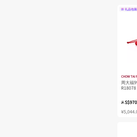
礼品包装
CHOW TAI 
周大福9
R18078
S$970
从
¥5,044.