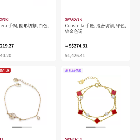
OVSKI
SWAROVSKI
tera 手镯, 圆形切割, 白色,
Constella 手链, 混合切割, 绿色,
镀金色调
219.27
S$274.31
从
140.20
¥1,426.41
新”意
礼品包装
EL
SWAROVSKI