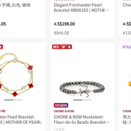
a 手镯, 白色, 镀铑
Elegant Freshwater Pearl
Ch
Bracelet WB00355 | MOTHER
OF PEARL
.05
S$198.00
S$
从
从
¥944.58
¥13
意
樟宜“新”意
礼
50%折扣
STRE
GNOME & BOW
CHOW
ter Pearl Bracelet
GNOME & BOW Musketeer
周大
0 | MOTHER OF PEARL
Fleur-de-lis Beads Bracelet
链-
Women Men - Grey
+ 1 尺寸