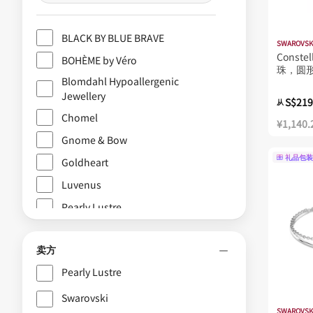
BLACK BY BLUE BRAVE
SWAROVSK
Const
BOHÈME by Véro
珠，圆形
Blomdahl Hypoallergenic
Jewellery
S$219
从
Chomel
¥1,140.
Gnome & Bow
礼品包装
Goldheart
Luvenus
Pearly Lustre
Shang Xia
卖方
周大福
Pearly Lustre
施华洛世奇
麒麟珠宝
Swarovski
SWAROVSK