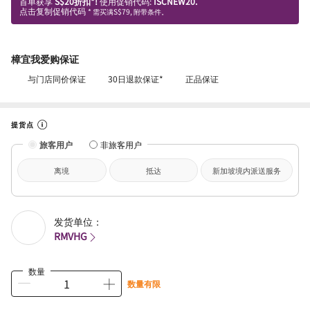
首单获享
S$20折扣*!
使用促销代码:
ISCNEW20.
点击复制促销代码
* 需买满S$79, 附带条件。
樟宜我爱购保证
与门店同价保证
30日退款保证*
正品保证
提货点
旅客用户
非旅客用户
离境
抵达
新加坡境内派送服务
发货单位：
RMVHG
数量
数量有限