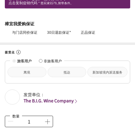
点击复制促销代码
* 需买满S$79, 附带条件。
樟宜我爱购保证
与门店同价保证
30日退款保证*
正品保证
提货点
旅客用户
非旅客用户
离境
抵达
新加坡境内派送服务
发货单位：
The B.I.G. Wine Company
数量