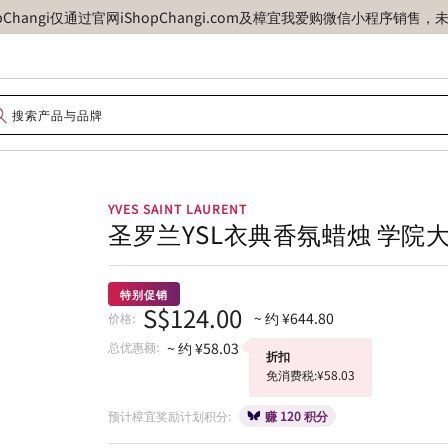
opChangi仅通过官网iShopChangi.com及樟宜我爱购微信小程
YVES SAINT LAURENT
圣罗兰YSL衣典香氛蜡烛 学院
特别促销
S$124.00
~ 约 ¥644.80
价格:
总优惠额:
~ 约 ¥58.03
折扣
免消费税:¥58.03
预计樟宜奖励计划积分:
赚 120 积分