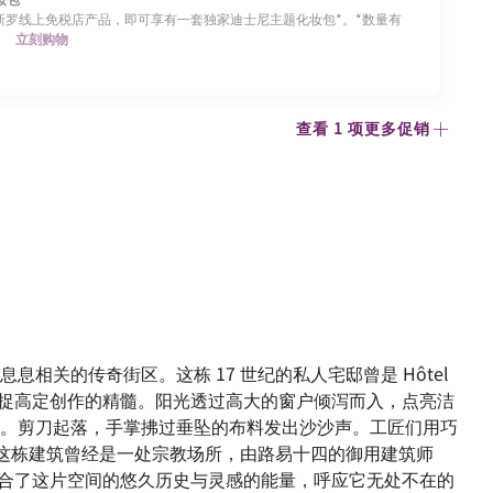
0新罗线上免税店产品，即可享有一套独家迪士尼主题化妆包*。*数量有
。
立刻购物
查看 1 项更多促销
息相关的传奇街区。这栋 17 世纪的私人宅邸曾是 Hôtel
蜡烛捕捉高定创作的精髓。阳光透过高大的窗户倾泻而入，点亮洁
。剪刀起落，手掌拂过垂坠的布料发出沙沙声。工匠们用巧
。这栋建筑曾经是一处宗教场所，由路易十四的御用建筑师
完美契合了这片空间的悠久历史与灵感的能量，呼应它无处不在的