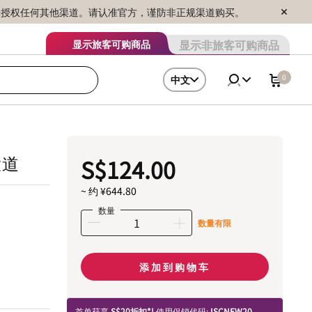
序销售，未授权任何其他渠道。请认准官方，谨防非正规渠道购买。
显示非旅客可购商品
显示旅客可购商品
0
中文
大道
S$124.00
~ 约 ¥644.80
数量
数量有限
添加到购物车
首单获享
S$20折扣*!
使用促销代码:
ISCNEW20.