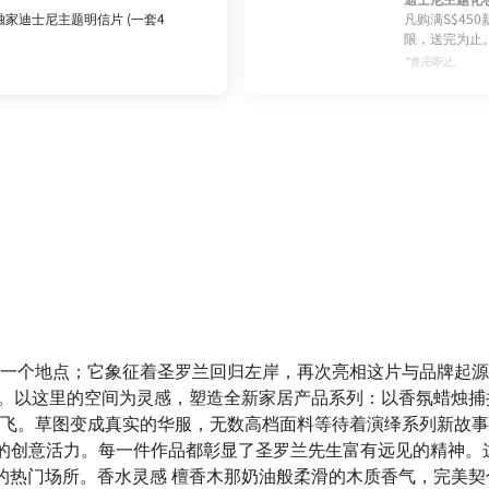
家迪士尼主题明信片 (一套4
凡购满S$45
限，送完为止
*售完即止.
再仅仅是一个地点；它象征着圣罗兰回归左岸，再次亮相这片与品牌起源息
的制衣工坊。以这里的空间为灵感，塑造全新家居产品系列：以香氛
飞。草图变成真实的华服，无数高档面料等待着演绎系列新故事
独特的创意活力。每一件作品都彰显了圣罗兰先生富有远见的精神
广告拍摄的热门场所。香水灵感 檀香木那奶油般柔滑的木质香气，