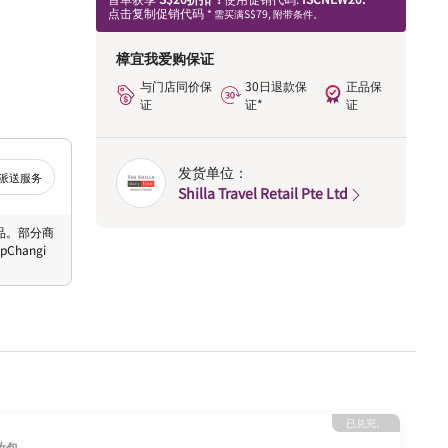
点击复制促销代码
* 需买满S$79, 附带条件。
樟宜我爱购保证
与门店同价保
30日退款保
正品保
证
证*
证
发货单位：
派送服务
Shilla Travel Retail Pte Ltd
 商品。部分商
hangi
已兑完。
妆包