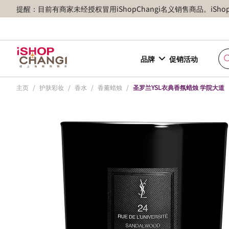
提醒：目前有商家未经授权冒用iShopChangi名义销售商品。iSh
品牌
促销活动
主页
/
护肤彩妆
/
香水
/
香薰蜡烛
/
圣罗兰YSL衣典香氛蜡烛 学院大道