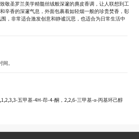
致敬圣罗兰美学精髓丝绒般深邃的麂皮香调，让人联想到工
和辛香的深邃气息，外面包裹着如轻烟一般的珍贵焚香，彰
氛围，非常适合激发创意和静谧沉思，也适合为日常生活中
时间。
1,1,2,3,3-五甲基-4H-茚-4-酮，2,2,6-三甲基-α-丙基环己醇