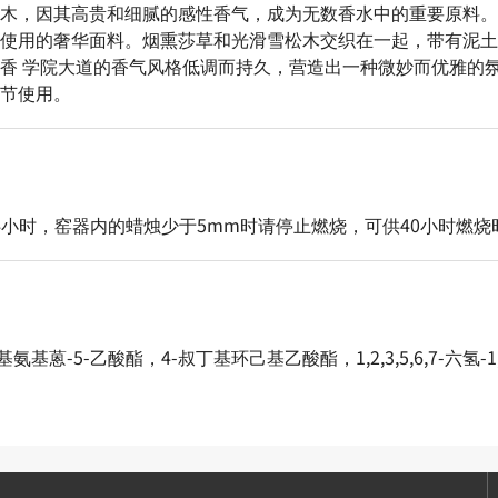
木，因其高贵和细腻的感性香气，成为无数香水中的重要原料。
使用的奢华面料。烟熏莎草和光滑雪松木交织在一起，带有泥土
香 学院大道的香气风格低调而持久，营造出一种微妙而优雅的
节使用。
4小时，窑器内的蜡烛少于5mm时请停止燃烧，可供40小时燃烧
H-3A,7-甲基氨基蒽-5-乙酸酯，4-叔丁基环己基乙酸酯，1,2,3,5,6,7-六氢-