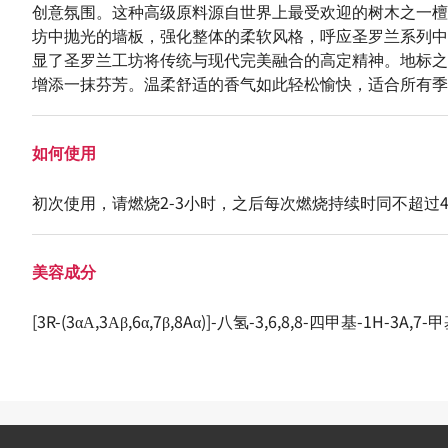
创意氛围。这种高级原料源自世界上最受欢迎的树木之一檀
坊中抛光的墙板，强化整体的柔软风格，呼应圣罗兰系列中
显了圣罗兰工坊将传统与现代完美融合的高定精神。地标之
增添一抹芬芳。温柔舒适的香气如此轻松愉快，适合所有季
如何使用
初次使用，请燃烧2-3小时，之后每次燃烧持续时同不超过
美容成分
[3R-(3αΑ,3Αβ,6α,7β,8Aα)]-八氢-3,6,8,8-四甲基-1