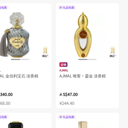
品包装
礼品包装
赠品*
赠品*
促销
L
AJMAL
MAL 金伯利宝石 淡香精
AJMAL 唯誓·鎏金 淡香精
340.00
S$47.00
从
768.00
¥244.40
品包装
礼品包装