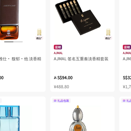
赠品*
赠品*
促销
促销
AJMAL
AJMA
L 雅仕· 馥郁·他 淡香精
AJMAL 签名五重奏淡香精套装
AJ
00
S$94.00
S$3
从
¥488.80
¥1,
礼品包装
礼