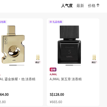
人气度
最新
价格
品包装
礼品包装
赠品*
赠品*
促销
L
AJMAL
MAL 鎏金焕耀·他 淡香精
AJMAL 第五章 淡香精
64.00
S$128.00
2.80
¥665.60