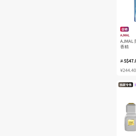
促销
AJMAL
AJMA
香精
S$47.
从
¥244.40
独家专售