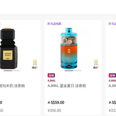
礼品包装
礼
赠品*
赠品*
促销
促销
AJMAL
AJMA
L 琥珀木韵 淡香精
AJMAL 鎏金夏日 淡香精
AJ
00
S$59.00
S$
从
从
60
¥306.80
¥33