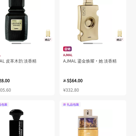
赠品*
赠品*
促销
L
AJMAL
MAL 皮革木韵 淡香精
AJMAL 鎏金焕耀·她 淡香精
28.00
S$64.00
从
705.60
¥332.80
品包装
礼品包装