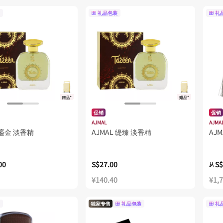
礼品包装
礼
赠品*
赠品*
促销
促销
AJMAL
AJMA
 鎏金 淡香精
AJMAL 缇臻 淡香精
AJ
00
S$27.00
S$
从
¥140.40
¥1,
独家专售
礼品包装
礼