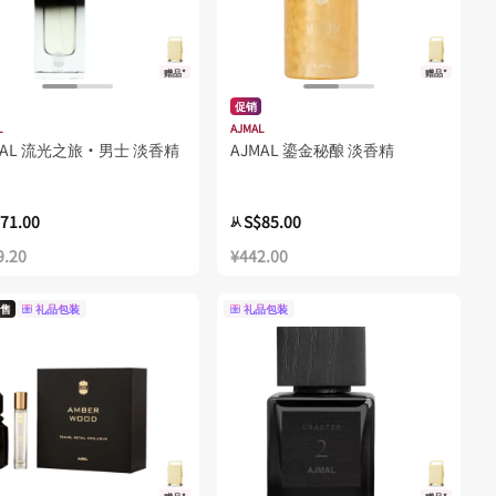
赠品*
赠品*
促销
L
AJMAL
MAL 流光之旅·男士 淡香精
AJMAL 鎏金秘酿 淡香精
71.00
S$85.00
从
9.20
¥442.00
售
礼品包装
礼品包装