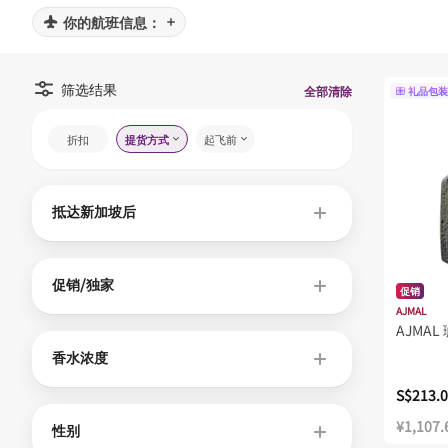
你的航班信息：
筛选结果
全部清除
礼品包装
折扣
提货方式
起飞前
抵达新加坡后
促销/独家
促销
AJMAL
AJMA
香水浓度
S$213.
¥1,107.
性别