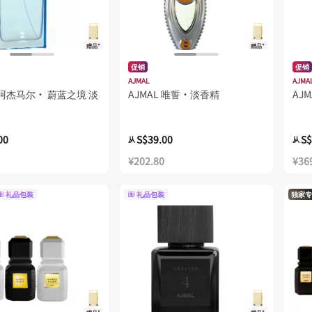
赠品*
赠品*
促销
促销
AJMAL
AJMA
L 阿杰马尔· 蔚蓝之境 淡
AJMAL 唯誓·淡香精
AJ
00
S$39.00
S$
从
从
¥202.80
¥36
礼品包装
礼品包装
独家专