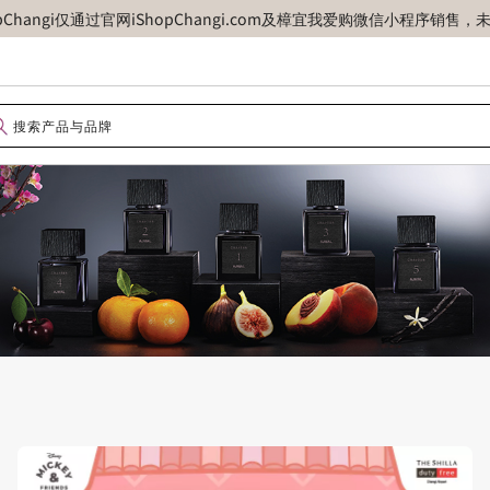
opChangi仅通过官网iShopChangi.com及樟宜我爱购微信小程