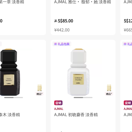
 第一章 淡香精
AJMAL 雅仕· 馥郁·她 淡香精
AJ
00
S$85.00
S$1
从
¥442.00
¥66
礼品包装
礼
赠品*
赠品*
促销
促销
AJMAL
AJMA
 泰木 淡香精
AJMAL 初吻麝香 淡香精
AJ