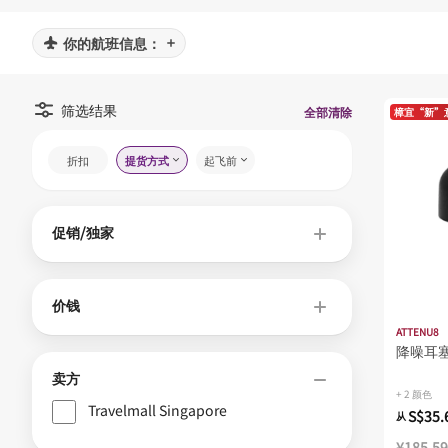
你的航班信息：
筛选结果
全部清除
樟宜“新”
折扣
提货方式
起飞前
促销/独家
价钱
ATTENU8
降噪耳
卖方
+ 2 颜色
Travelmall Singapore
S$35.
从
¥185.59