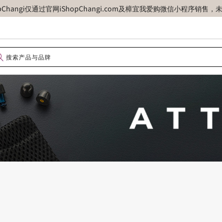
opChangi仅通过官网iShopChangi.com及樟宜我爱购微信小程