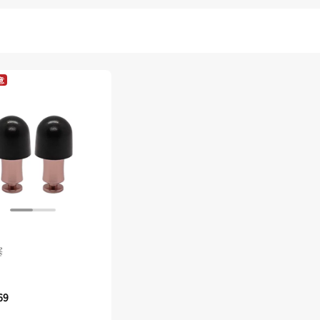
意
塞
69