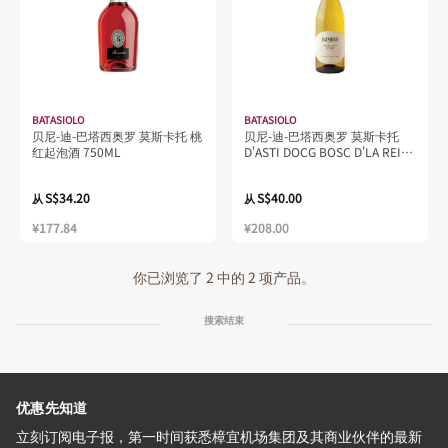
BATASIOLO
BATASIOLO
贝尼-迪-巴塔西奥罗 莫斯卡托 桃
贝尼-迪-巴塔西奥罗 莫斯卡托
红起泡酒 750ML
D'ASTI DOCG BOSC D'LA REI
750ML
S$34.20
S$40.00
从
从
¥177.84
¥208.00
你已浏览了 2 中的 2 项产品。
搜索结束
优惠先知道
立刻订阅电子报，第一时间获悉樟宜机场集团及其商业伙伴的最新