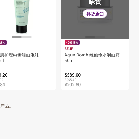
缺货
补货通知
%折扣
40%折扣
BELIF
肌护理纯素洁面泡沫
Aqua Bomb 维他命水润面霜
ml
50ml
9.20
S$39.00
00
S$65.00
.84
¥202.80
 项产品。