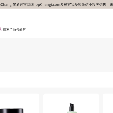
opChangi仅通过官网iShopChangi.com及樟宜我爱购微信小程