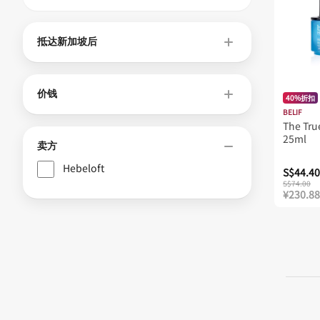
抵达新加坡后
价钱
40%折扣
BELIF
The T
25ml
卖方
Hebeloft
S$44.40
S$74.00
¥230.88