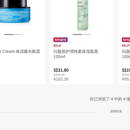
40%折扣
40
BELIF
BELIF
rue Cream 保湿爆水眼霜
问题肌护理纯素保湿面霜
问题
100ml
100
S$31.80
S$1
S$53.00
S$32.
¥165.36
¥99
你已浏览了 4 中的 4
搜索结束