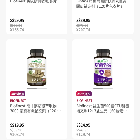
Biofinest 免疫防御软咀嚼片
Biofinest 葡萄糖胺軟骨素薑黃
關節補充劑（120片包衣片）
S$29.95
S$39.95
S$59.90
S$79.90
¥155.74
¥207.74
50%折扣
50%折扣
BIOFINEST
BIOFINEST
Biofinest 南非醉茄根萃取物
Biofinest 益生菌500億CFU酵素
3000 毫克有機補充劑（120 粒
補充劑12+3益生元（60粒素食
素食膠囊）
膠囊）
S$19.95
S$24.95
S$39.90
S$49.90
¥103.74
¥129.74