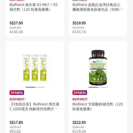
Biofinest 維生素 K2 Mk7 + D3
Biofinest 超級紅血球抗氧化心
補充劑（120 粒素食膠囊）
臟健康能量免疫補充品（90粒素
食膠囊）
S$27.95
S$19.95
S$55.90
S$39.90
¥145.34
¥103.74
50%折扣
50%折扣
BIOFINEST
BIOFINEST
【3包组合装】Biofinest 维生素
Biofinest 甘胺酸鎂補充劑（120
C 1000毫克 电解质锌泡腾片补
粒素食膠囊）
充剂（10片）
S$17.85
S$22.95
S$35.70
S$45.90
¥92.82
¥119.34