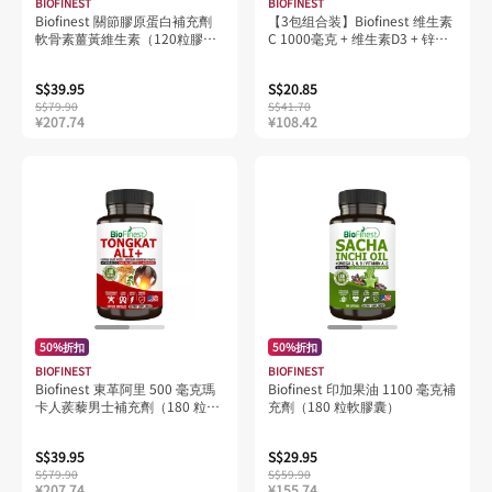
BIOFINEST
BIOFINEST
Biofinest 關節膠原蛋白補充劑
【3包组合装】Biofinest 维生素
軟骨素薑黃維生素（120粒膠
C 1000毫克 + 维生素D3 + 锌泡
囊）
腾片 感冒及免疫支持补充剂
（20片）
S$39.95
S$20.85
S$79.90
S$41.70
¥207.74
¥108.42
50%折扣
50%折扣
BIOFINEST
BIOFINEST
Biofinest 東革阿里 500 毫克瑪
Biofinest 印加果油 1100 毫克補
卡人蒺藜男士補充劑（180 粒素
充劑（180 粒軟膠囊）
食膠囊）
S$39.95
S$29.95
S$79.90
S$59.90
¥207.74
¥155.74