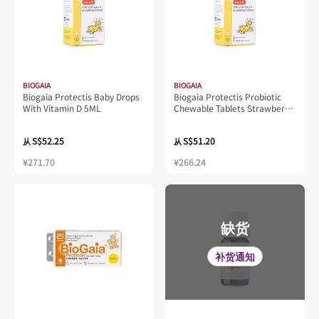
BIOGAIA
BIOGAIA
Biogaia Protectis Baby Drops
Biogaia Protectis Probiotic
With Vitamin D 5ML
Chewable Tablets Strawberry
Flavoured 30s
S$52.25
S$51.20
从
从
¥271.70
¥266.24
缺货
补货通知