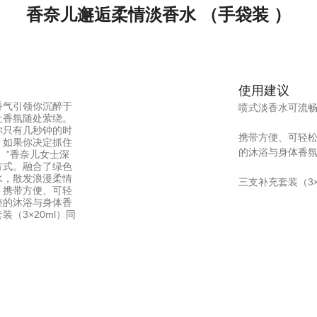
香奈儿邂逅柔情淡香水 （手袋装 ）
使用建议
香气引领你沉醉于
喷式淡香水可流
让香氛随处萦绕。
你只有几秒钟的时
携带方便、可轻
，如果你决定抓住
的沐浴与身体香
。”香奈儿女士深
方式。融合了绿色
水，散发浪漫柔情
三支补充套装（3×
。携带方便、可轻
整的沐浴与身体香
（3×20ml）同