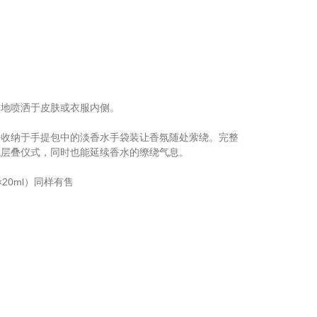
畅地喷洒于皮肤或衣服内侧。
松收纳于手提包中的淡香水手袋装让香氛随处萦绕。完整
氛层叠仪式，同时也能延续香水的缭绕气息。
20ml）同样有售