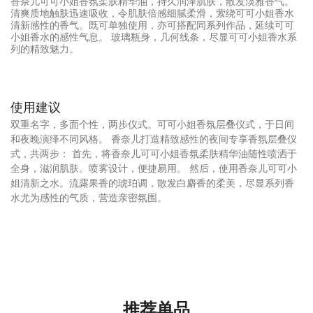
香奈儿可可小姐香氛柔肤精华油，持久润泽肌肤，散发淡雅香气。
清爽质地触肤迅速吸收，令肌肤倍感细腻柔滑，萦绕可可小姐香水
清新感性的香气。既可单独使用，亦可搭配同系列作品，延续可可
小姐香水的感性气息。 玻璃瓶身，几何线条，尽显可可小姐香水系
列的精致魅力。
使用建议
双重名字，多面个性，两步仪式。可可小姐香氛层叠仪式，于日间
和夜晚演绎不同风格。 香奈儿打造精致感性的夜间专享香氛层叠仪
式，共两步： 首先，将香奈儿可可小姐香氛柔肤精华油随性喷洒于
全身，滋润肌肤。喷雾设计，便捷易用。 然后，使用香奈儿可可小
姐清新之水。流露果香的琥珀调，散发白麝香的柔美，尽显系列香
水尤为感性的气质，营造亲密氛围。
推荐单品