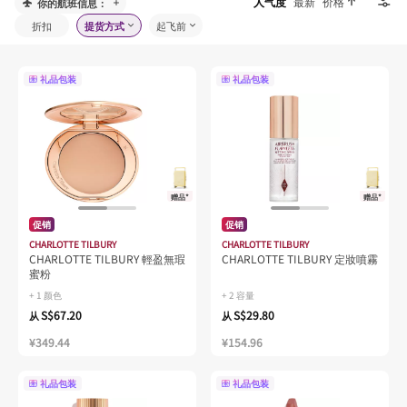
人气度
最新
价格
你的航班信息：
折扣
提货方式
起飞前
礼品包装
礼品包装
赠品*
赠品*
促销
促销
CHARLOTTE TILBURY
CHARLOTTE TILBURY
CHARLOTTE TILBURY 輕盈無瑕
CHARLOTTE TILBURY 定妝噴霧
蜜粉
+ 1 颜色
+ 2 容量
S$67.20
S$29.80
从
从
¥349.44
¥154.96
礼品包装
礼品包装