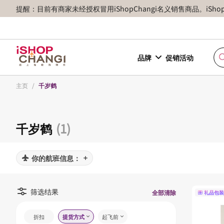
提醒：目前有商家未经授权冒用iShopChangi名义销售商品。iSh
品牌
促销活动
主页
/
千岁鹤
千岁鹤
(1)
你的航班信息：
筛选结果
全部清除
礼品包装
折扣
提货方式
起飞前