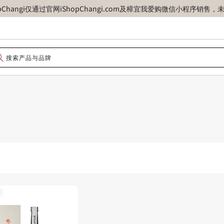
opChangi仅通过官网iShopChangi.com及樟宜我爱购微信小程