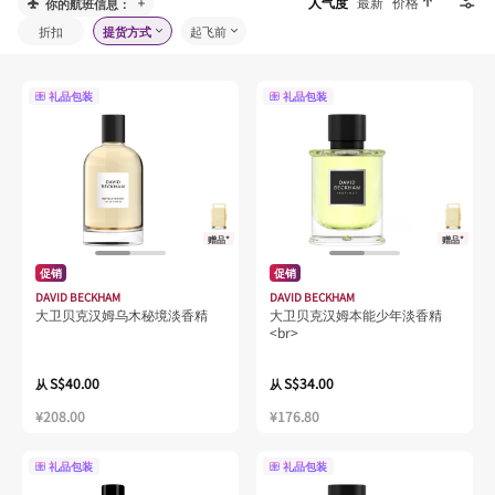
人气度
最新
价格
你的航班信息：
折扣
提货方式
起飞前
礼品包装
礼品包装
赠品*
赠品*
促销
促销
DAVID BECKHAM
DAVID BECKHAM
大卫贝克汉姆乌木秘境淡香精
大卫贝克汉姆本能少年淡香精
<br>
S$40.00
S$34.00
从
从
¥208.00
¥176.80
礼品包装
礼品包装