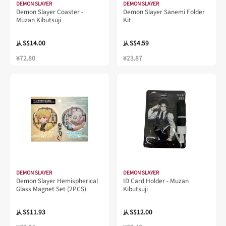
DEMON SLAYER
DEMON SLAYER
Demon Slayer Coaster -
Demon Slayer Sanemi Folder
Muzan Kibutsuji
Kit
S$14.00
S$4.59
从
从
¥72.80
¥23.87
DEMON SLAYER
DEMON SLAYER
Demon Slayer Hemispherical
ID Card Holder - Muzan
Glass Magnet Set (2PCS)
Kibutsuji
S$11.93
S$12.00
从
从