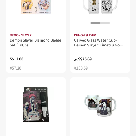
DEMON SLAYER
DEMON SLAYER
Demon Slayer Diamond Badge
Carved Glass Water Cup-
Set (2PCS)
Demon Slayer: Kimetsu No
Yaiba
S$11.00
S$25.69
从
¥57.20
¥133.59