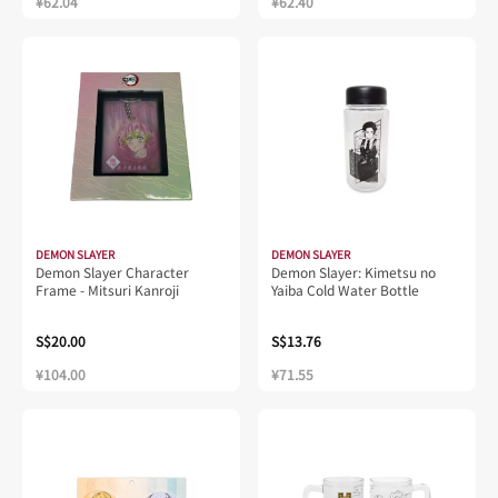
¥62.04
¥62.40
DEMON SLAYER
DEMON SLAYER
Demon Slayer Character
Demon Slayer: Kimetsu no
Frame - Mitsuri Kanroji
Yaiba Cold Water Bottle
S$20.00
S$13.76
¥104.00
¥71.55