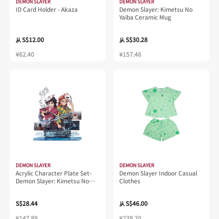
DEMON SLAYER
DEMON SLAYER
ID Card Holder - Akaza
Demon Slayer: Kimetsu No
Yaiba Ceramic Mug
S$12.00
S$30.28
从
从
¥62.40
¥157.46
DEMON SLAYER
DEMON SLAYER
Acrylic Character Plate Set-
Demon Slayer Indoor Casual
Demon Slayer: Kimetsu No
Clothes
Yaiba
S$28.44
S$46.00
从
¥147.89
¥239.20