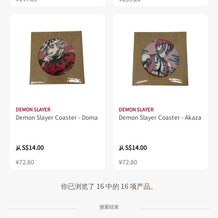
DEMON SLAYER
DEMON SLAYER
Demon Slayer Coaster - Doma
Demon Slayer Coaster - Akaza
S$14.00
S$14.00
从
从
¥72.80
¥72.80
你已浏览了 16 中的 16 项产品。
搜索结束