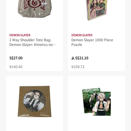
DEMON SLAYER
DEMON SLAYER
2 Way Shoulder Tote Bag-
Demon Slayer 1000 Piece
Demon Slayer: Kimetsu no
Puzzle
YaibaB
S$27.00
S$21.10
从
¥140.40
¥109.72