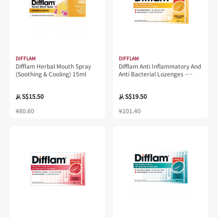
DIFFLAM
DIFFLAM
Difflam Herbal Mouth Spray
Difflam Anti Inflammatory And
(Soothing & Cooling) 15ml
Anti Bacterial Lozenges -
Honey and Lemon Flavour 16S
S$15.50
S$19.50
从
从
¥80.60
¥101.40