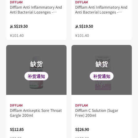
DIFFLAM
DIFFLAM
Difflam Anti Inflammatory And
Difflam Anti Inflammatory And
Anti Bacterial Lozenges -
Anti Bacterial Lozenges -
Raspberry Flavour 16S
Eucalyptus and Menthol
Flavour 16S
S$19.50
S$19.50
从
从
¥101.40
¥101.40
缺货
缺货
补货通知
补货通知
DIFFLAM
DIFFLAM
Difflam Antiseptic Sore Throat
Difflam C Solution (Sugar
Gargle 200ml
Free) 200ml
S$12.85
S$26.90