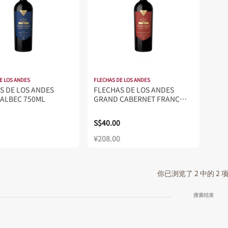
E LOS ANDES
FLECHAS DE LOS ANDES
S DE LOS ANDES
FLECHAS DE LOS ANDES
ALBEC 750ML
GRAND CABERNET FRANC
750ML
S$40.00
¥208.00
你已浏览了 2 中的 2
搜索结束