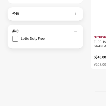
价钱
卖方
FLECHAS D
Lotte Duty Free
FLECHA
GRAN M
S$40.00
¥208.00