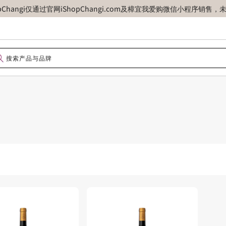
opChangi仅通过官网iShopChangi.com及樟宜我爱购微信小程