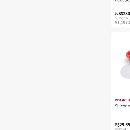
QT/5.7 
S$230
从
S$255.96
¥1,197.
INSTANT P
Silicone
S$29.65
S$32.94