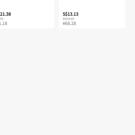
21.38
S$13.13
76
S$14.59
1.18
¥68.28