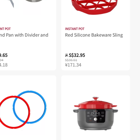
ANT POT
INSTANT POT
nd Pan with Divider and
Red Silicone Bakeware Sling
9.65
S$32.95
从
94
S$36.61
4.18
¥171.34