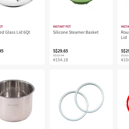
OT
INSTANT POT
INST
d Glass Lid 6Qt
Silicone Steamer Basket
Rou
Lid
95
S$29.65
S$2
S$32.94
S$32.
¥154.18
¥15