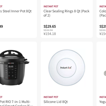
OT
INSTANT POT
INST
s Steel Inner Pot 8Qt
Clear Sealing Rings 8 Qt (Pack
Colo
of 2)
(Pac
49
S$29.65
S$2
S$32.94
S$32.
¥154.18
¥15
OT
INSTANT POT
INST
Pot RIO 7-in-1 Multi-
Silicone Lid 8Qt
Yog
nal Smart Cooker (6