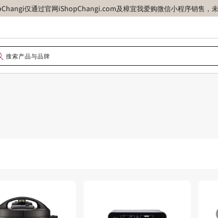
opChangi仅通过官网iShopChangi.com及樟宜我爱购微信小程