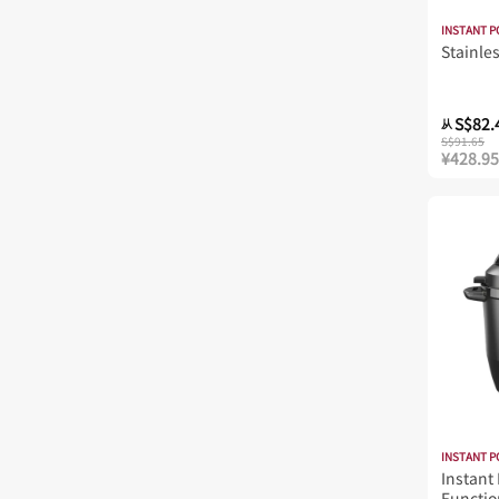
INSTANT P
Stainles
S$82.
从
S$91.65
¥428.95
INSTANT P
Instant 
Functio