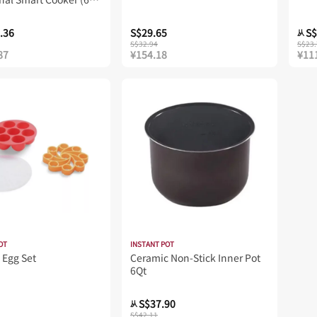
L) BLACK
.36
S$29.65
S$
从
S$32.94
S$23.
87
¥154.18
¥11
OT
INSTANT POT
 Egg Set
Ceramic Non-Stick Inner Pot
6Qt
S$37.90
从
S$42.11