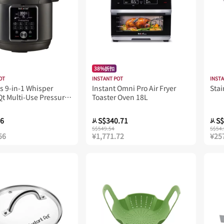
38%折扣
OT
INSTANT POT
INST
s 9-in-1 Whisper
Instant Omni Pro Air Fryer
Stai
Qt Multi-Use Pressure
Toaster Oven 18L
76
S$340.71
S$
从
从
S$549.54
S$54.
56
¥1,771.72
¥25