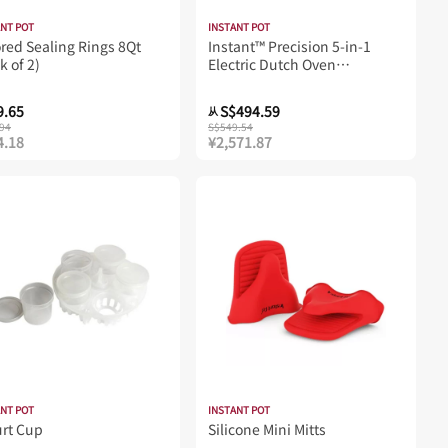
ANT POT
INSTANT POT
red Sealing Rings 8Qt
Instant™ Precision 5-in-1
k of 2)
Electric Dutch Oven
(6QT/5.7L)
9.65
S$494.59
从
94
S$549.54
4.18
¥2,571.87
ANT POT
INSTANT POT
urt Cup
Silicone Mini Mitts