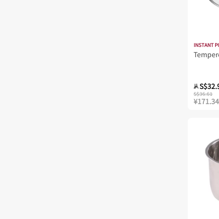
INSTANT P
Tempere
S$32.
从
S$36.61
¥171.34