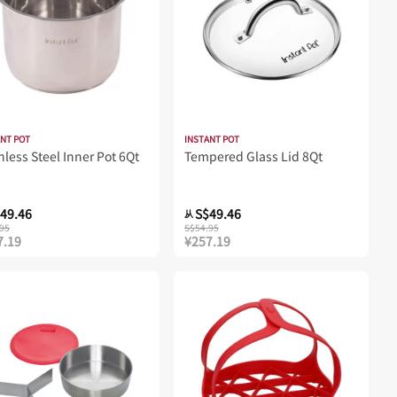
ANT POT
INSTANT POT
nless Steel Inner Pot 6Qt
Tempered Glass Lid 8Qt
49.46
S$49.46
从
95
S$54.95
7.19
¥257.19