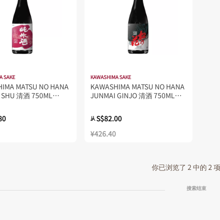
A SAKE
KAWASHIMA SAKE
IMA MATSU NO HANA
KAWASHIMA MATSU NO HANA
 SHU 清酒 750ML
JUNMAI GINJO 清酒 750ML
16.0%
80
S$82.00
从
¥426.40
你已浏览了 2 中的 2
搜索结束