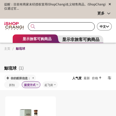
提醒：目前有商家未经授权冒用iShopChangi名义销售商品。iShopChangi
仅通过官...
更多
中文
显示非旅客可购商品
显示旅客可购商品
主页
/
鯨琉球
鯨琉球
(1)
人气度
最新
价格
你的航班信息：
折扣
提货方式
起飞前