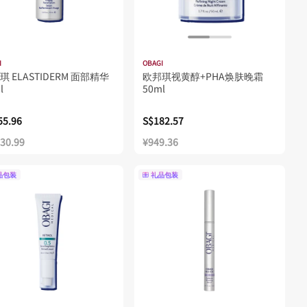
I
OBAGI
琪 ELASTIDERM 面部精华
欧邦琪视黄醇+PHA焕肤晚霜
l
50ml
55.96
S$182.57
330.99
¥949.36
品包装
礼品包装