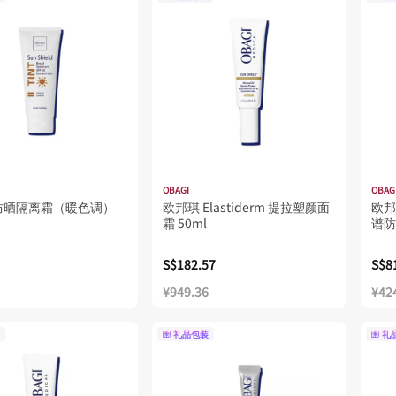
OBAGI
OBAG
防晒隔离霜（暖色调）
欧邦琪 Elastiderm 提拉塑颜面
欧邦
霜 50ml
谱防晒
S$182.57
S$8
¥949.36
¥42
礼品包装
礼