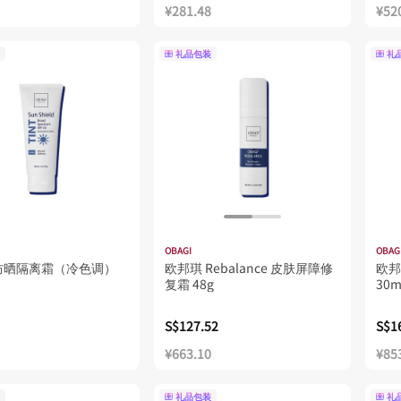
¥281.48
¥52
礼品包装
礼
OBAGI
OBAG
防晒隔离霜（冷色调）
欧邦琪 Rebalance 皮肤屏障修
欧邦
复霜 48g
30m
S$127.52
S$1
¥663.10
¥85
礼品包装
礼