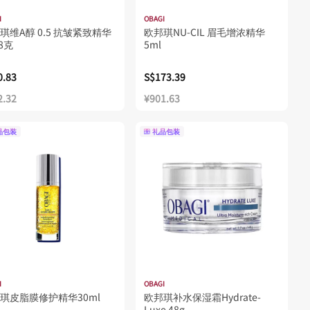
I
OBAGI
琪维A醇 0.5 抗皱紧致精华
欧邦琪NU-CIL 眉毛增浓精华
28克
5ml
0.83
S$173.39
2.32
¥901.63
品包装
礼品包装
I
OBAGI
琪皮脂膜修护精华30ml
欧邦琪补水保湿霜Hydrate-
Luxe 48g