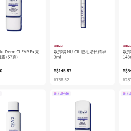
OBAGI
OBAG
Nu-Derm CLEAR Fx 亮
欧邦琪 NU-CIL 睫毛增长精华
欧邦
 (57克)
3ml
148
20
S$145.87
S$5
¥758.52
¥28
礼品包装
礼