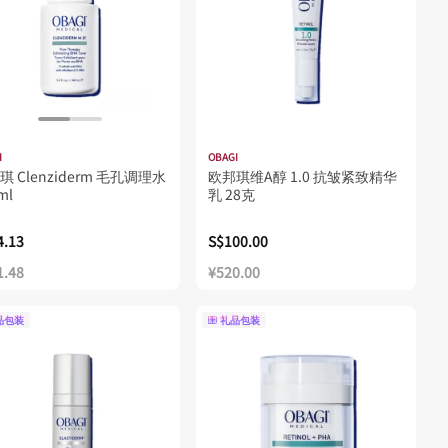
I
OBAGI
琪 Clenziderm 毛孔调理水
欧邦琪维A醇 1.0 抗皱紧致精华
ml
乳 28克
4.13
S$100.00
1.48
¥520.00
品包装
礼品包装