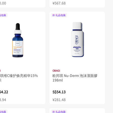
0.00
¥567.68
品包装
礼品包装
I
OBAGI
琪维C臻护焕亮精华15%
欧邦琪 Nu-Derm 泡沫潔面膠
l
198ml
64.22
S$54.13
3.94
¥281.48
品包装
礼品包装