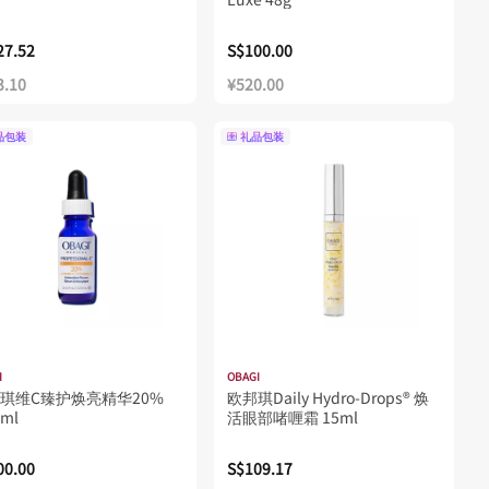
27.52
S$100.00
3.10
¥520.00
品包装
礼品包装
I
OBAGI
琪维C臻护焕亮精华20%
欧邦琪Daily Hydro-Drops® 焕
5ml
活眼部啫喱霜 15ml
00.00
S$109.17