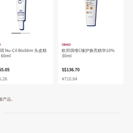
I
OBAGI
 Nu-Cil BioStim 头皮精
欧邦琪维C臻护焕亮精华10%
60ml
30ml
55.05
S$136.70
6.26
¥710.84
 项产品。