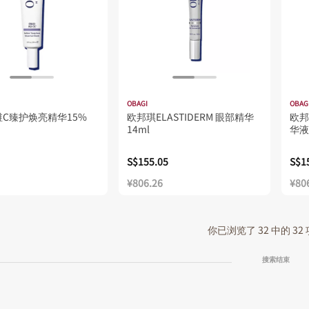
OBAGI
OBAG
C臻护焕亮精华15%
欧邦琪ELASTIDERM 眼部精华
欧邦琪
14ml
华液 
S$155.05
S$1
¥806.26
¥80
你已浏览了 32 中的 32
搜索结束