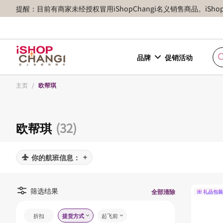
提醒：目前有商家未经授权冒用iShopChangi名义销售商品。iSh
品牌
促销活动
主页
/
欧帮琪
欧帮琪
(32)
你的航班信息：
筛选结果
全部清除
礼品包装
折扣
提货方式
起飞前