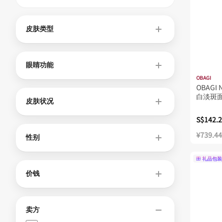
皮肤类型
眼睛功能
OBAGI
OBAGI 
白淡斑面霜
皮肤状况
S$142.
¥739.44
性别
礼品包装
价钱
卖方