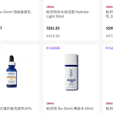
OBAGI
OBAG
u-Derm 强效焕肤乳
欧邦琪补水保湿霜 Hydrate-
欧邦
Light 50ml
乳 
27
S$81.65
S$9
¥424.58
¥47
礼品包装
礼
OBAGI
OBAG
C臻护焕亮精华20%
欧邦琪 Nu-Derm 爽肤水 60ml
欧邦