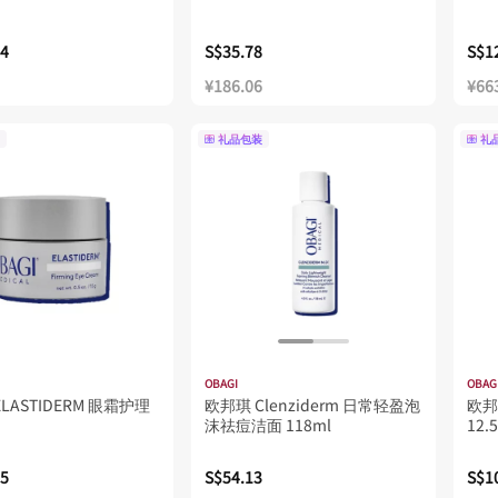
74
S$35.78
S$1
¥186.06
¥66
礼品包装
礼
OBAGI
OBAG
LASTIDERM 眼霜护理
欧邦琪 Clenziderm 日常轻盈泡
欧邦
沫祛痘洁面 118ml
12.
05
S$54.13
S$1