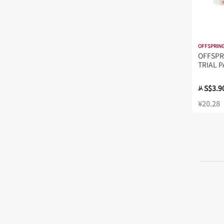
OFFSPRIN
OFFSPR
TRIAL P
S$3.9
从
¥20.28