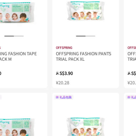
G
OFFSPRING
OFFS
ING FASHION TAPE
OFFSPRING FASHION PANTS
OFF
PACK M
TRIAL PACK XL
TRI
0
S$3.90
S$
从
从
¥20.28
¥20
礼品包装
礼