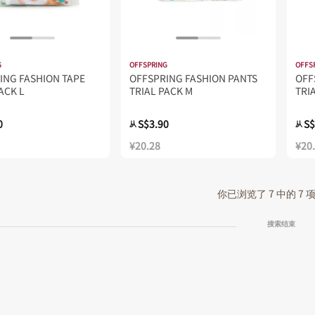
G
OFFSPRING
OFFS
ING FASHION TAPE
OFFSPRING FASHION PANTS
OFF
ACK L
TRIAL PACK M
TRI
0
S$3.90
S$
从
从
¥20.28
¥20
你已浏览了 7 中的 7
搜索结束