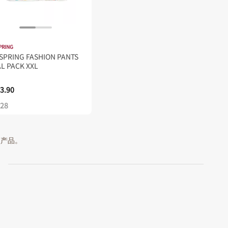
PRING
SPRING FASHION PANTS
AL PACK XXL
3.90
.28
 项产品。