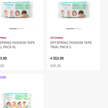
PRING
OFFSPRING
SPRING FASHION TAPE
OFFSPRING FASHION TAPE
AL PACK XL
TRIAL PACK S
3.90
S$3.90
从
.28
¥20.28
品包装