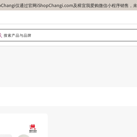
opChangi仅通过官网iShopChangi.com及樟宜我爱购微信小程