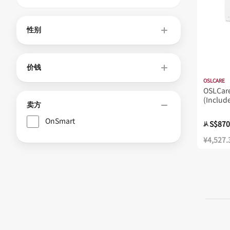
性别
价钱
OSLCARE
OSLCar
(Include
卖方
24/7 Mo
OnSmart
S$870
从
¥4,527.